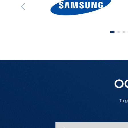
О
To g