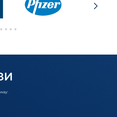
ЗИ
away: