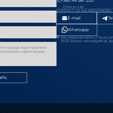
+380 44 581 1220
Click to call
CONTACT US VIA MESSENGER:
E-mail
Te
Whatsapp
We respond within 2 hours on
31/33 kniaziv ostrozkykh st, ky
ИТЬ