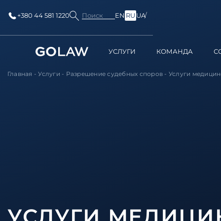
Поиск
+380 44 581 1220
EN
RU
UA
УСЛУГИ
КОМАНДА
С
Главная
-
Услуги
-
Разрешение судебных споров
-
Услуги медици
УСЛУГИ МЕДИЦИ