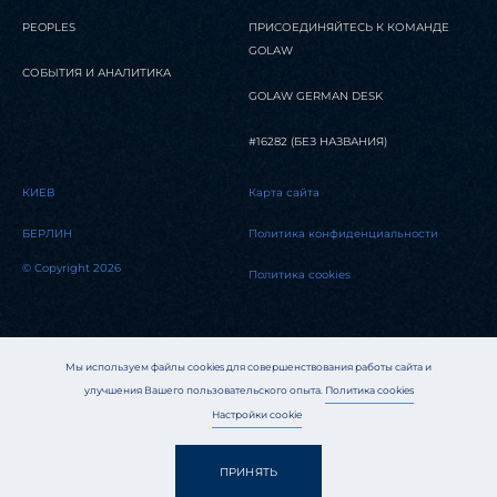
PEOPLES
ПРИСОЕДИНЯЙТЕСЬ К КОМАНДЕ
GOLAW
СОБЫТИЯ И АНАЛИТИКА
GOLAW GERMAN DESK
#16282 (БЕЗ НАЗВАНИЯ)
КИЕВ
Карта сайта
БЕРЛИН
Политика конфиденциальности
© Copyright 2026
Политика cookies
Мы используем файлы cookies для совершенствования работы сайта и
улучшения Вашего пользовательского опыта.
Политика cookies
Настройки cookie
ПРИНЯТЬ