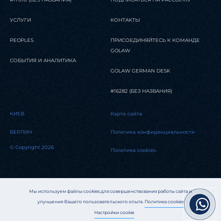
УСЛУГИ
КОНТАКТЫ
PEOPLES
ПРИСОЕДИНЯЙТЕСЬ К КОМАНДЕ
GOLAW
СОБЫТИЯ И АНАЛИТИКА
GOLAW GERMAN DESK
#16282 (БЕЗ НАЗВАНИЯ)
КИЕВ
Карта сайта
БЕРЛИН
Политика конфиденциальности
© Copyright 2026
Политика cookies
Мы используем файлы cookies для совершенствования работы сайта и
улучшения Вашего пользовательского опыта.
Политика cookies
Настройки cookie