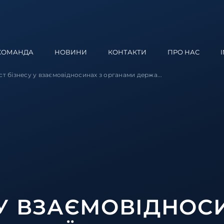
КОМАНДА
НОВИНИ
КОНТАКТИ
ПРО НАС
ст бізнесу у взаємовідносинах з органами держа...
 У ВЗАЄМОВІДНОС