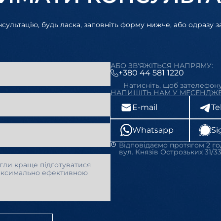
ультацію, будь ласка, заповніть форму нижче, або одразу 
АБО ЗВ'ЯЖІТЬСЯ НАПРЯМУ:
+380 44 581 1220
Натисніть, щоб зателефон
НАПИШІТЬ НАМ У МЕСЕНДЖЕ
E-mail
Te
Whatsapp
Si
Відповідаємо протягом 2 го
вул. Князів Острозьких 31/33