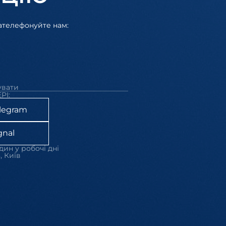
зателефонуйте нам:
увати
РІ:
legram
gnal
дин у робочі дні
, Київ