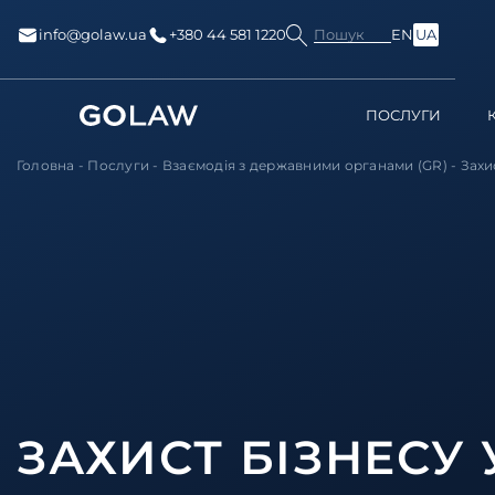
Пошук
info@golaw.ua
+380 44 581 1220
EN
UA
ПОСЛУГИ
Головна
-
Послуги
-
Взаємодія з державними органами (GR)
-
Захи
ЗАХИСТ БІЗНЕСУ