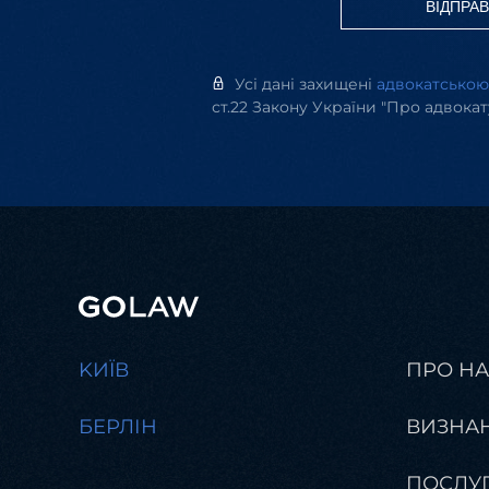
ВІДПРА
Усі дані захищені
адвокатсько
ст.22 Закону України "Про адвокат
KИЇВ
ПРО Н
БЕРЛІН
ВИЗНА
ПОСЛУ