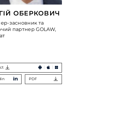
ГІЙ ОБЕРКОВИЧ
ер-засновник та
ючий партнер GOLAW,
ат
ct
din
PDF