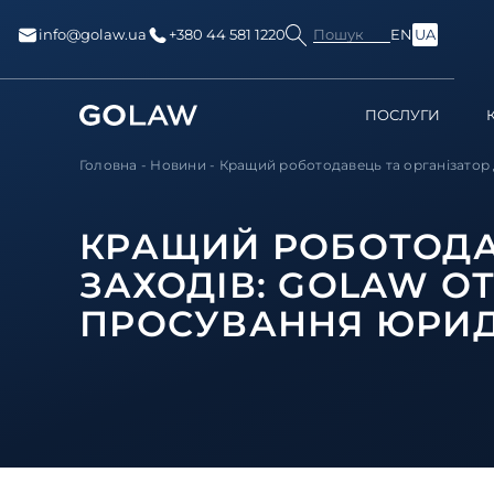
Пошук
info@golaw.ua
+380 44 581 1220
EN
UA
ПОСЛУГИ
Головна
-
Новини
-
Кращий роботодавець та організатор д
КРАЩИЙ РОБОТОДАВ
ЗАХОДІВ: GOLAW О
ПРОСУВАННЯ ЮРИД