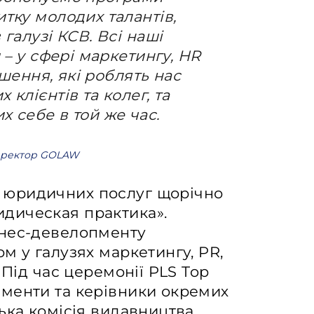
тку молодих талантів,
галузі КСВ. Всі наші
 – у сфері маркетингу, HR
рішення, які роблять нас
клієнтів та колег, та
 себе в той же час.
иректор GOLAW
 юридичних послуг щорічно
дическая практика».
знес-девелопменту
м у галузях маркетингу, PR,
 Під час церемонії PLS Top
менти та керівники окремих
ька комісія видавництва