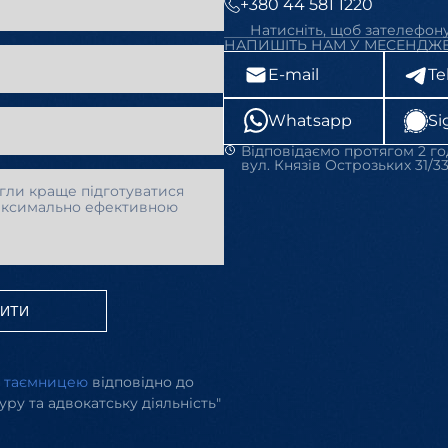
+380 44 581 1220
Натисніть, щоб зателефон
НАПИШІТЬ НАМ У МЕСЕНДЖЕ
E-mail
Te
Whatsapp
Si
Відповідаємо протягом 2 го
вул. Князів Острозьких 31/33
ВИТИ
ю таємницею
відповідно до
уру та адвокатську діяльність"