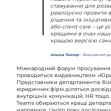
стажування для розви
реалізуємо проекти в 
рішення та ініціативи
або client care – це 
кращими в очах наших 
кращою версією самих
Альона Темпер
– Виконавчий д
Міжнародний форум просування
проводиться видавництвом «Юри
Представники департаментів бі
юридичних фірм діляться досвідо
внутрішніх комунікацій, HR тощо.
Teams обираються кращі департа
напрямків. Цього року дослідниц