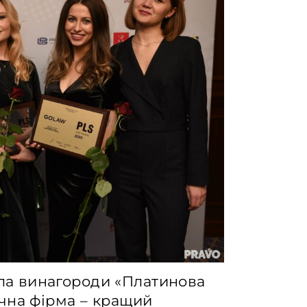
а винагороди «Платинова
чна фірма – кращий