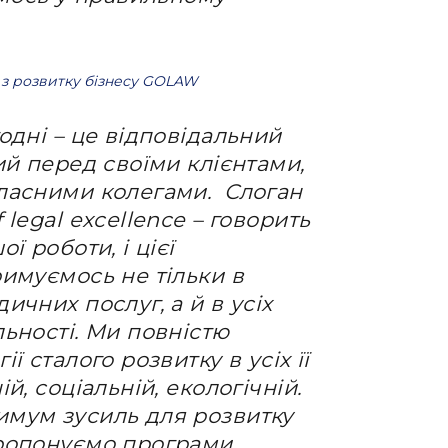
з розвитку бізнесу GOLAW
одні – це відповідальний
ий перед своїми клієнтами,
ласними колегами. Слоган
legal excellence – говорить
ї роботи, і цієї
имуємось не тільки в
ичних послуг, а й в усіх
ьності. Ми повністю
ї сталого розвитку в усіх її
й, соціальній, екологічній.
мум зусиль для розвитку
пропонуємо програми