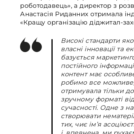
роботодавець», а директор з роз
Анастасія Риданних отримала ін
«Кращу організацію діджитал-зах
Високі стандарти якос
власні інновації та е
базується маркетинг
постійного інформаці
контент має особливе
робимо все можливе,
отримувала тільки до
зручному форматі ві
сучасності. Одне з н
створювати нематеріа
тих, чиє ім’я асоціює
і, впевнена, ми руха