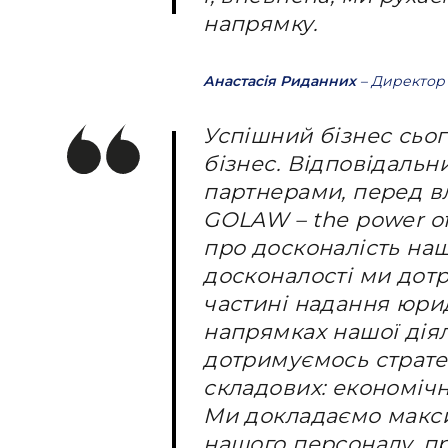
напрямку.
Анастасія Риданних
– Директор 
Успішний бізнес сьог
бізнес. Відповідальн
партнерами, перед в
GOLAW – the power of 
про досконалість нашо
досконалості ми дотр
частині надання юрид
напрямках нашої діял
дотримуємось стратегі
складових: економічні
Ми докладаємо макси
нашого персоналу, 