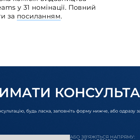
ams у 31 номінації. Повний
ти за
посиланням
.
ИМАТИ КОНСУЛЬТ
ультацію, будь ласка, заповніть форму нижче, або одразу 
АБО ЗВ'ЯЖІТЬСЯ НАПРЯМУ: