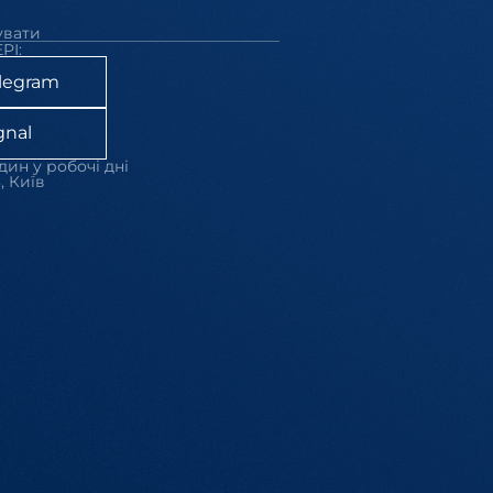
увати
РІ:
legram
gnal
дин у робочі дні
, Київ