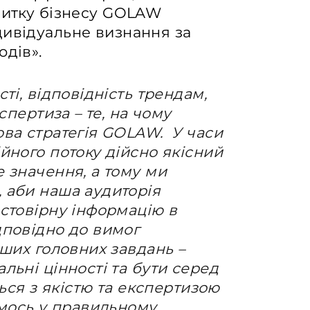
витку бізнесу GOLAW
дивідуальне визнання за
одів».
ті, відповідність трендам,
кспертиза – те, на чому
ова стратегія GOLAW. У часи
йного потоку дійсно якісний
 значення, а тому ми
 аби наша аудиторія
стовірну інформацію в
дповідно до вимог
аших головних завдань –
льні цінності та бути серед
ться з якістю та експертизою
ємось у правильному