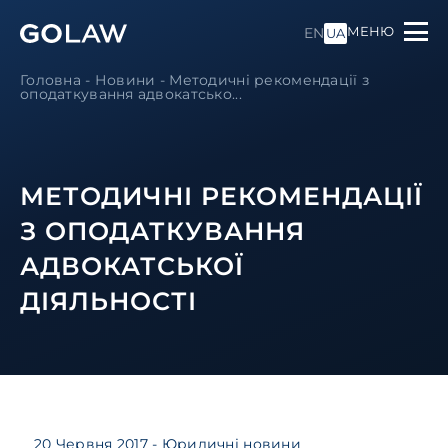
МЕНЮ
EN
UA
Головна
-
Новини
-
Методичні рекомендації з
оподаткування адвокатсько...
МЕТОДИЧНІ РЕКОМЕНДАЦІЇ
З ОПОДАТКУВАННЯ
АДВОКАТСЬКОЇ
ДІЯЛЬНОСТІ
20 Червня 2017
- Юридичні новини