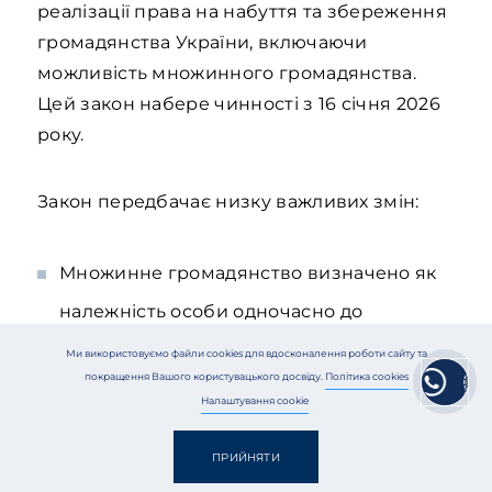
реалізації права на набуття та збереження
громадянства України, включаючи
можливість множинного громадянства.
Цей закон набере чинності з 16 січня 2026
року.
Закон передбачає низку важливих змін:
Множинне громадянство визначено як
належність особи одночасно до
громадянства двох або більше держав.
Ми використовуємо файли cookies для вдосконалення роботи сайту та
покращення Вашого користувацького досвіду.
Політика cookies
Україна визнає множинне громадянство
Налаштування cookie
у двох випадках:
ПРИЙНЯТИ
якщо громадянин України набуває