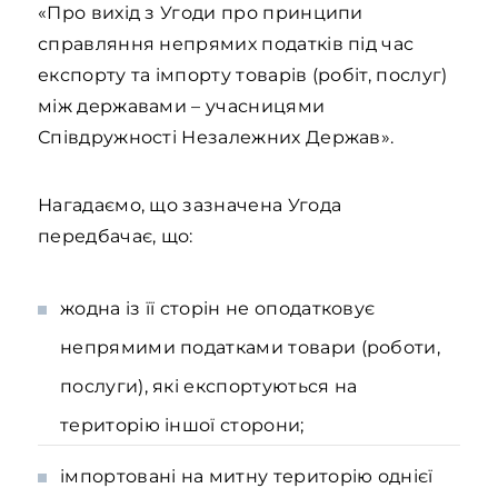
«Про вихід з Угоди про принципи
справляння непрямих податків під час
експорту та імпорту товарів (робіт, послуг)
між державами – учасницями
Співдружності Незалежних Держав».
Нагадаємо, що зазначена Угода
передбачає, що:
жодна із її сторін не оподатковує
непрямими податками товари (роботи,
послуги), які експортуються на
територію іншої сторони;
імпортовані на митну територію однієї