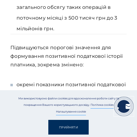
загального обсягу таких операцій в
поточному місяці з 500 тисяч грн до 3
мільйонів грн.
Підвищуються порогові значення для
формування позитивної податкової історії
платника, зокрема змінено:
окремі показники позитивної податкової
історії, зокрема збільшено ліміти обсягу
Ми використовуємо файли cookies для вдосконалення роботи сайту та
операцій – з 1 млн грн до 3 млн грн, на
покращення Вашого користувацького досвіду.
Політика cookies
Налаштування cookie
одного контрагента зі 100 до 500 тис.
грн;
ПРИЙНЯТИ