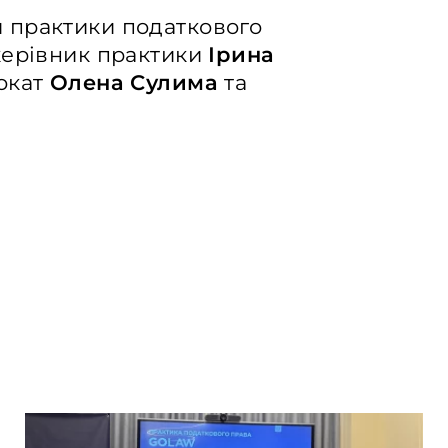
 практики податкового
керівник практики
Ірина
вокат
Олена Сулима
та