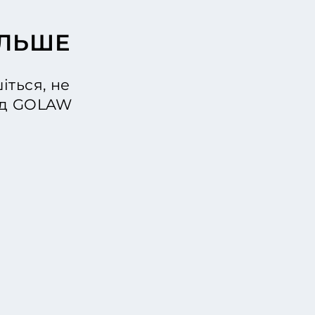
ІЛЬШЕ
іться, не
від GOLAW