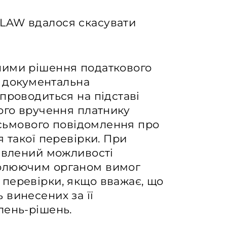
LAW вдалося скасувати
ними рішення податкового
о документальна
проводиться на підставі
ого вручення платнику
письмового повідомлення про
я такої перевірки. При
бавлений можливості
ролюючим органом вимог
перевірки, якщо вважає, що
 винесених за її
лень-рішень.