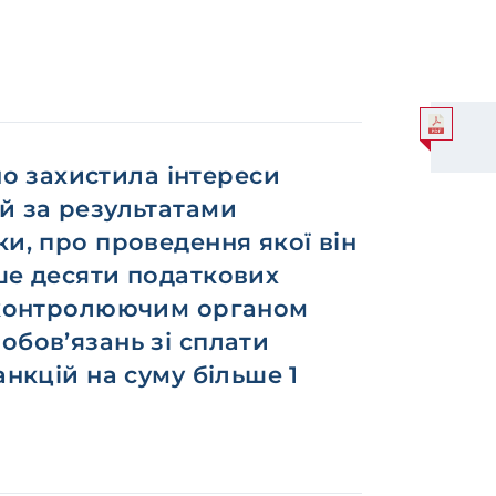
 захистила інтереси
й за результатами
ки, про проведення якої він
ше десяти податкових
ь контролюючим органом
обов’язань зі сплати
анкцій на суму більше 1