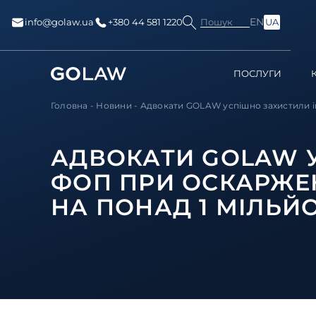
EN
Пошук
info@golaw.ua
+380 44 581 1220
UA
ПОСЛУГИ
Головна
-
Новини
-
Адвокати GOLAW успішно захистили ін
АДВОКАТИ GOLAW 
ФОП ПРИ ОСКАРЖЕ
НА ПОНАД 1 МІЛЬЙ