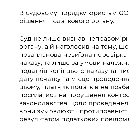
В судовому порядку юристам GO
рішення податкового органу.
Суд не лише визнав неправомір
органу, а й наголосив на тому, щ
позапланова невиїзна перевірка 
наказу, та лише за умови належн
податків копії цього наказу та 
дату початку та місце проведенн
цьому, платник податків не поз
посилатись на порушення конт
законодавства щодо проведення 
вони зумовлюють протиправність
результатом податкових повідом