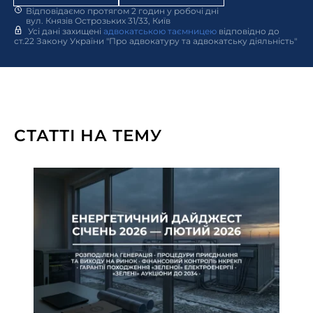
Відповідаємо протягом 2 годин у робочі дні
вул. Князів Острозьких 31/33, Київ
Усі дані захищені
адвокатською таємницею
відповідно до
ст.22 Закону України "Про адвокатуру та адвокатську діяльність"
СТАТТІ НА ТЕМУ