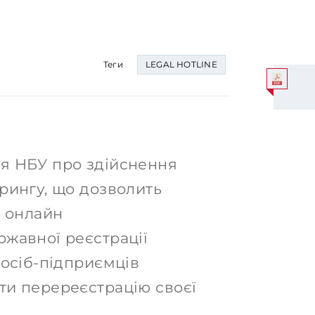
Теги
LEGAL HOTLINE
я НБУ про здійснення
рингу, що дозволить
х онлайн
жавної реєстрації
 осіб-підприємців
ти перереєстрацію своєї