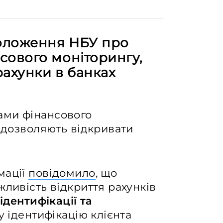
оложення НБУ про
сового моніторингу,
рахунки в банках
ами фінансового
і дозволяють відкривати
мації
повідомило
, що
жливість відкриття рахунків
ідентифікації та
у ідентифікацію клієнта