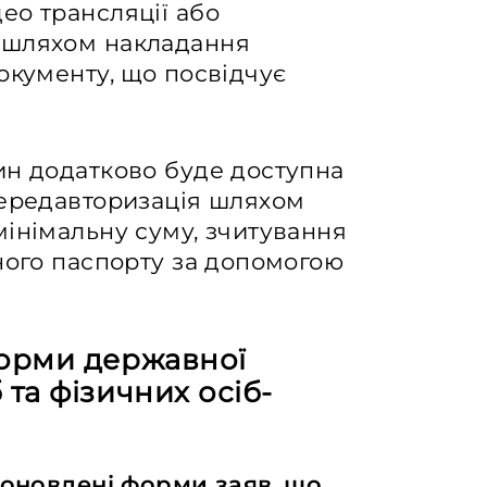
ео трансляції або
 шляхом накладання
окументу, що посвідчує
ин додатково буде доступна
передавторизація шляхом
інімальну суму, зчитування
ного паспорту за допомогою
форми державної
 та фізичних осіб-
оновлені форми заяв
,
що