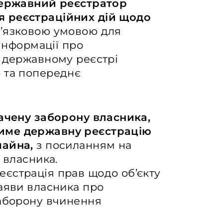
державний реєстратор
я реєстраційних дій щодо
’язковою умовою для
 інформації про
в державному реєстрі
 та попереднє
начену заборону власника,
име державну реєстрацію
майна,
з посиланням на
 власника.
єстрація прав щодо об’єкту
аяви власника про
заборону вчинення