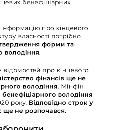
нцевих бенефіціарних
інформацію про кінцевого
ктуру власності потрібно
затвердження форми та
о володіння.
 відомостей про кінцевого
ністерство фінансів ще не
арного володіння.
Мінфін
и
бенефіціарного володіння
020 року.
Відповідно строк у
 ще не розпочався.
заборонити