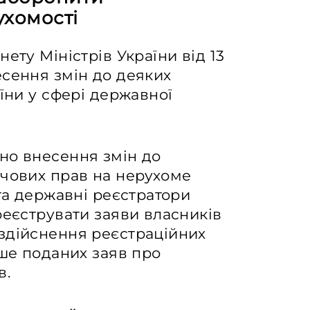
ухомості
ету Міністрів України від 13
сення змін до деяких
їни у сфері державної
но внесення змін до
ечових прав на нерухоме
 та державні реєстратори
реєструвати заяви власників
здійснення реєстраційних
іше поданих заяв про
в.