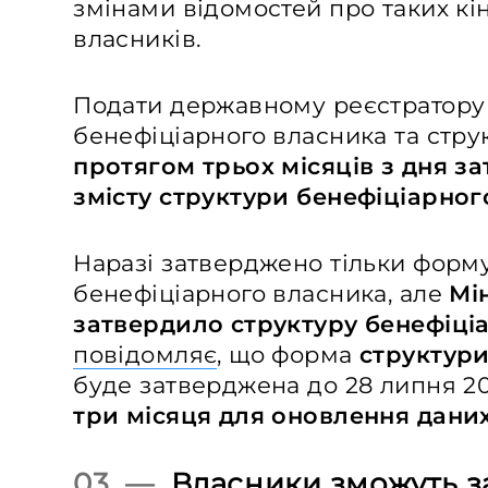
змінами відомостей про таких кі
власників.
Подати державному реєстратору 
бенефіціарного власника та стру
протягом трьох місяців з дня 
змісту структури бенефіціарног
Наразі затверджено тільки форму
бенефіціарного власника, але
Мі
затвердило
структуру бенефіці
повідомляє
, що форма
структур
буде затверджена до 28 липня 2
три місяця для оновлення даних
03 —
Власники зможуть 