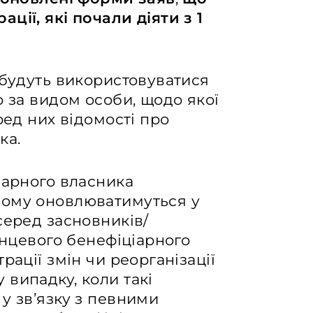
ції, які почали діяти з 1
 будуть використовуватися
о за видом особи, щодо якої
ред них відомості про
ка.
іарного власника
шому оновлюватимуться у
серед засновників/
інцевого бенефіціарного
рації змін чи реорганізації
випадку, коли такі
у зв’язку з певними