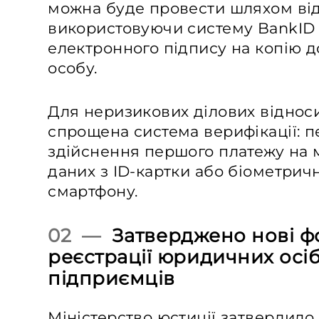
можна буде провести шляхом від
використовуючи систему BankID
електронного підпису на копію д
особу.
Для неризикових ділових віднос
спрощена система верифікації: 
здійснення першого платежу на м
даних з ID-картки або біометрич
смартфону.
02 —
Затверджено нові 
реєстрації юридичних осіб
підприємців
Міністерство юстиції
затвердило