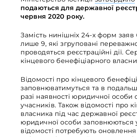
подаються для державної реєстра
червня 2020 року.
Замість нинішніх 24-х форм заяв
лише 9, які згруповані переважн
проводяться реєстраційні дії. Се
кінцевого бенефіціарного власни
Відомості про кінцевого бенефіц
заповнюватимуться та в подаль
разі наявності юридичної особи 
учасників. Також відомості про к
власника під час державної реєст
юридичної особи заповнюються у 
відомості потребують оновлення 