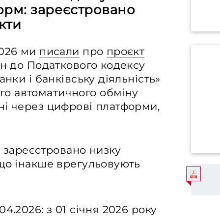
орм: зареєстровано
кти
2026 ми
писали
про
проєкт
ін до Податкового кодексу
анки і банківську діяльність»
о автоматичного обміну
ні через цифрові платформи,
о зареєстровано низку
 що інакше врегульовують
04.2026: з 01 січня 2026 року