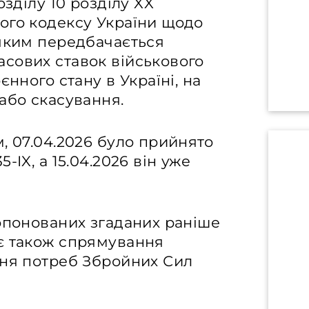
озділу 10 розділу XX
ого кодексу України щодо
 яким передбачається
сових ставок військового
єнного стану в Україні, на
або скасування.
, 07.04.2026 було прийнято
-IX, а 15.04.2026 він уже
опонованих згаданих раніше
є також спрямування
ння потреб Збройних Сил