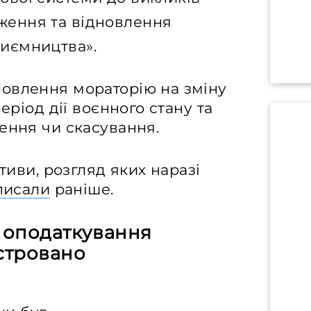
ження та відновлення
риємництва».
овлення мораторію на зміну
еріод дії воєнного стану та
ення чи скасування.
ативи, розгляд яких наразі
писали
раніше.
 оподаткування
єстровано