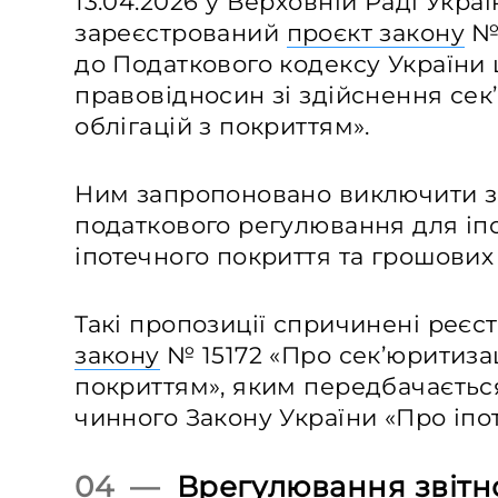
13.04.2026 у Верховній Раді Укра
зареєстрований
проєкт закону
№ 
до Податкового кодексу України
правовідносин зі здійснення сек’
облігацій з покриттям».
Ним запропоновано виключити з
податкового регулювання для іпо
іпотечного покриття та грошових 
Такі пропозиції спричинені реєст
закону
№ 15172 «Про сек’юритизаці
покриттям», яким передбачається
чинного Закону України «Про іпоте
04 —
Врегулювання звітн