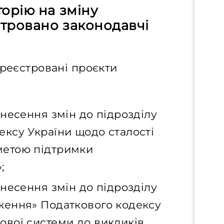
орію на зміну
стровано законодавчі
ареєстровані проєкти
внесення змін до підрозділу
ексу України щодо сталості
метою підтримки
;
внесення змін до підрозділу
оження» Податкового кодексу
ової системи до викликів