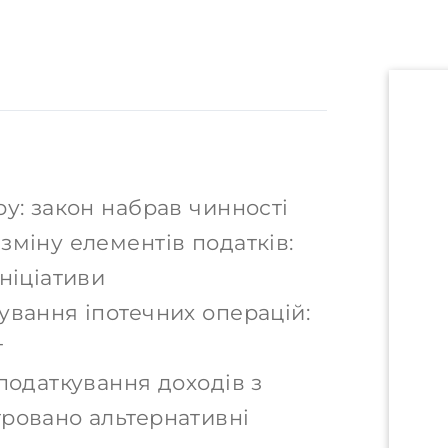
у: закон набрав чинності
зміну елементів податків:
ніціативи
ування іпотечних операцій:
т
податкування доходів з
ровано альтернативні