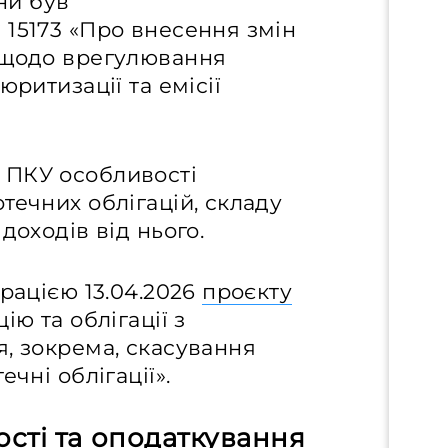
їни був
15173 «Про внесення змін
 щодо врегулювання
юритизації та емісії
 ПКУ особливості
течних облігацій, складу
доходів від нього.
рацією 13.04.2026
проєкту
ю та облігації з
, зокрема, скасування
чні облігації».
ості та оподаткування