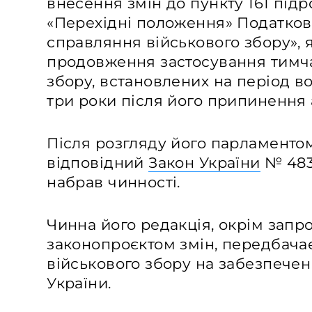
внесення змін до пункту 161 підр
«Перехідні положення» Податков
справляння військового збору»,
продовження застосування тимча
збору, встановлених на період во
три роки після його припинення 
Після розгляду його парламентом
відповідний
Закон України
№ 4835
набрав чинності.
Чинна його редакція, окрім запр
законопроєктом змін, передбача
військового збору на забезпече
України.