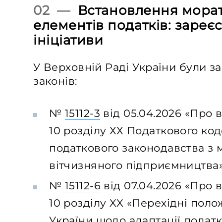
02 —
Встановлення морат
елементів податків: зареє
ініціативи
У Верховній Раді України були з
законів:
№
15112-3
від 05.04.2026 «Про 
10 розділу ХХ Податкового код
податкового законодавства з 
вітчизняного підприємництва»
№
15112-6
від 07.04.2026 «Про 
10 розділу XX «Перехідні пол
України щодо адаптації податк