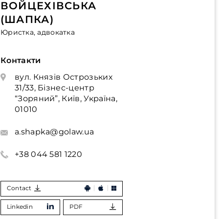
ВОЙЦЕХІВСЬКА
(ШАПКА)
Юристка, адвокатка
Контакти
вул. Князів Острозьких
31/33, Бізнес-центр
“Зоряний”, Київ, Україна,
01010
a.shapka@golaw.ua
+38 044 581 1220
Contact
Linkedin
PDF