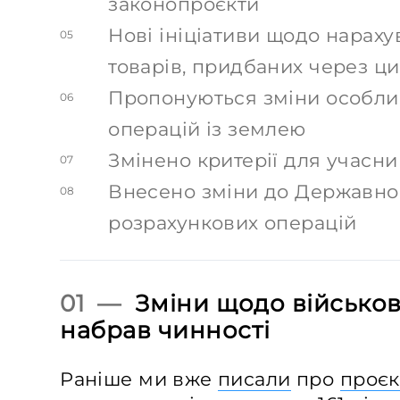
законопроєкти
Нові ініціативи щодо нарах
05
товарів, придбаних через ц
Пропонуються зміни особли
06
операцій із землею
Змінено критерії для учасни
07
Внесено зміни до Державног
08
розрахункових операцій
01 —
Зміни щодо військов
набрав чинності
Раніше ми вже
писали
про
проєк