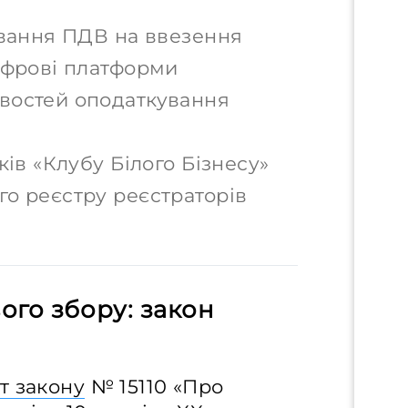
ування ПДВ на ввезення
ифрові платформи
востей оподаткування
ків «Клубу Білого Бізнесу»
о реєстру реєстраторів
ого збору: закон
т закону
№ 15110 «Про