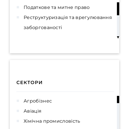
Податкове та митне право
Реструктуризація та врегулювання
заборгованості
Банківське та фінансове право
Взаємодія з державними органами
(GR)
Міжнародна торгівля
Будівництво та нерухомість
СЕКТОРИ
Комплаєнс, корпоративне управління
та управління ризиками
Агробізнес
Авіація
Хімічна промисловість