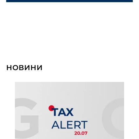
Роздрібна торгівля, FMCG та
електронна комерція
НОВИНИ