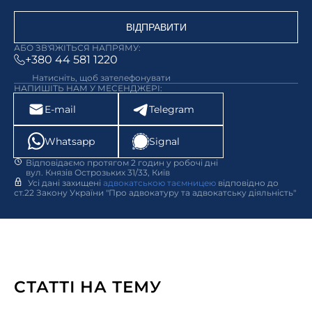
ВІДПРАВИТИ
АБО ЗВ'ЯЖІТЬСЯ НАПРЯМУ:
+380 44 581 1220
Натисніть, щоб зателефонувати
НАПИШІТЬ НАМ У МЕСЕНДЖЕРІ:
E-mail
Telegram
Whatsapp
Signal
Відповідаємо протягом 2 годин у робочі дні
вул. Князів Острозьких 31/33, Київ
Усі дані захищені
адвокатською таємницею
відповідно до
ст.22 Закону України "Про адвокатуру та адвокатську діяльність"
СТАТТІ НА ТЕМУ