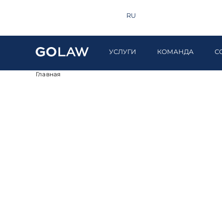
Поиск
+380 44 581 1220
EN
RU
UA
УСЛУГИ
КОМАНДА
С
Главная