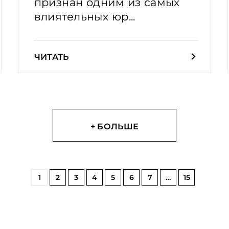
признан одним из самых
влиятельных юр...
ЧИТАТЬ
+ БОЛЬШЕ
1
2
3
4
5
6
7
…
15