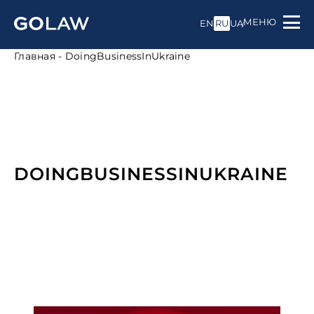
МЕНЮ
EN
RU
UA
Главная
-
DoingBusinessInUkraine
DOINGBUSINESSINUKRAINE