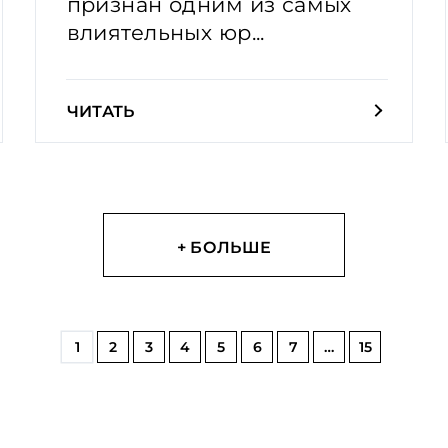
признан одним из самых
влиятельных юр...
ЧИТАТЬ
+ БОЛЬШЕ
1
2
3
4
5
6
7
…
15