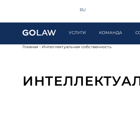
Поиск
+380 44 581 1220
EN
RU
UA
УСЛУГИ
КОМАНДА
С
Главная
-
Интеллектуальная собственность
ИНТЕЛЛЕКТУА