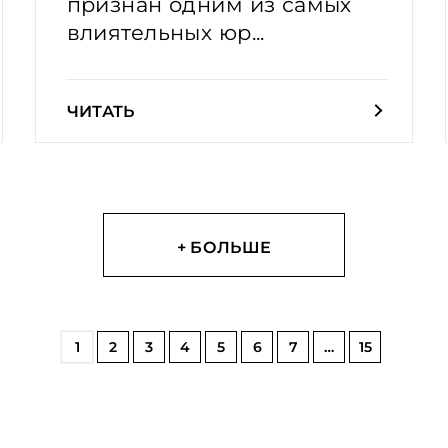
признан одним из самых
влиятельных юр...
ЧИТАТЬ
+ БОЛЬШЕ
1
2
3
4
5
6
7
…
15