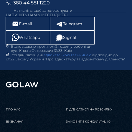
+380 44 581 1220
Натисніть, щоб зателефонувати
НАПИШІТЬ НАМ У МЕСЕНДЖЕРІ:
E-mail
Telegram
Whatsapp
Signal
Відповідаємо протягом 2 годин у робочі дні
вул. Князів Острозьких 31/33, Київ
Усі дані захищені
адвокатською таємницею
відповідно до
ст.22 Закону України "Про адвокатуру та адвокатську діяльність"
ПРО НАС
ПІДПИСАТИСЯ НА РОЗСИЛКУ
ВИЗНАННЯ
ЗАМОВИТИ КОНСУЛЬТАЦІЮ