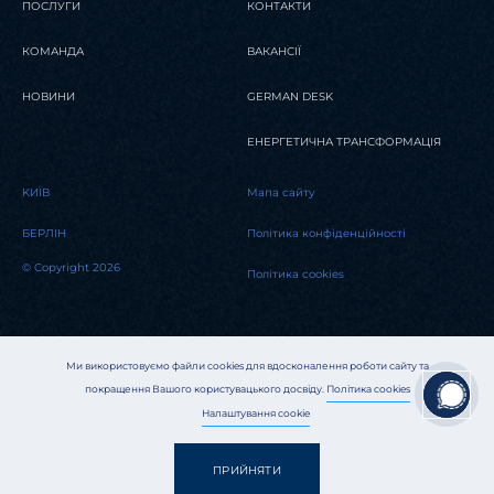
ПОСЛУГИ
КОНТАКТИ
КОМАНДА
ВАКАНСІЇ
НОВИНИ
GERMAN DESK
ЕНЕРГЕТИЧНА ТРАНСФОРМАЦІЯ
KИЇВ
Мапа сайту
БЕРЛІН
Політика конфіденційності
© Copyright 2026
Політика cookies
Ми використовуємо файли cookies для вдосконалення роботи сайту та
покращення Вашого користувацького досвіду.
Політика cookies
Налаштування cookie
ПРИЙНЯТИ