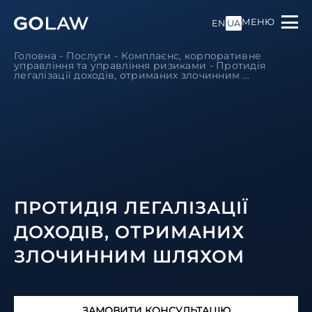
МЕНЮ
EN
UA
Головна
-
Послуги
-
Комплаєнс, корпоративне
управління та управління ризиками
-
Протидія
легалізації доходів, отриманих злочинним ...
ПРОТИДІЯ ЛЕГАЛІЗАЦІЇ
ДОХОДІВ, ОТРИМАНИХ
ЗЛОЧИННИМ ШЛЯХОМ
ЗАМОВИТИ КОНСУЛЬТАЦІЮ