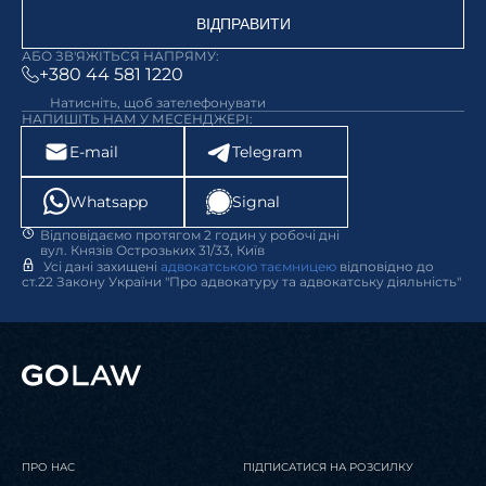
ВІДПРАВИТИ
АБО ЗВ'ЯЖІТЬСЯ НАПРЯМУ:
+380 44 581 1220
Натисніть, щоб зателефонувати
НАПИШІТЬ НАМ У МЕСЕНДЖЕРІ:
E-mail
Telegram
Whatsapp
Signal
Відповідаємо протягом 2 годин у робочі дні
вул. Князів Острозьких 31/33, Київ
Усі дані захищені
адвокатською таємницею
відповідно до
ст.22 Закону України "Про адвокатуру та адвокатську діяльність"
ПРО НАС
ПІДПИСАТИСЯ НА РОЗСИЛКУ