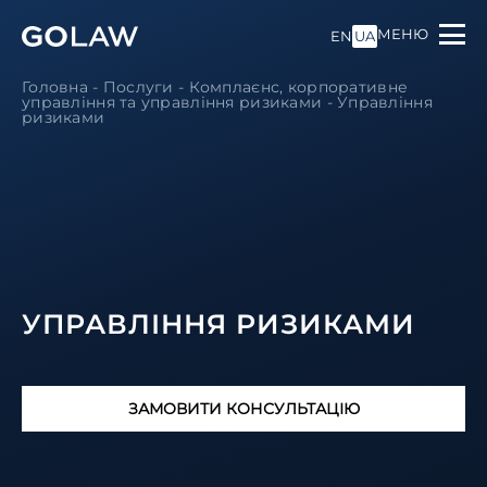
МЕНЮ
EN
UA
Головна
-
Послуги
-
Комплаєнс, корпоративне
управління та управління ризиками
-
Управління
ризиками
УПРАВЛІННЯ РИЗИКАМИ
ЗАМОВИТИ КОНСУЛЬТАЦІЮ