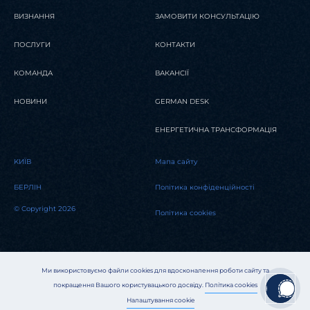
ВИЗНАННЯ
ЗАМОВИТИ КОНСУЛЬТАЦІЮ
ПОСЛУГИ
КОНТАКТИ
КОМАНДА
ВАКАНСІЇ
НОВИНИ
GERMAN DESK
ЕНЕРГЕТИЧНА ТРАНСФОРМАЦІЯ
KИЇВ
Мапа сайту
БЕРЛІН
Політика конфіденційності
© Copyright 2026
Політика cookies
Ми використовуємо файли cookies для вдосконалення роботи сайту та
покращення Вашого користувацького досвіду.
Політика cookies
Налаштування cookie