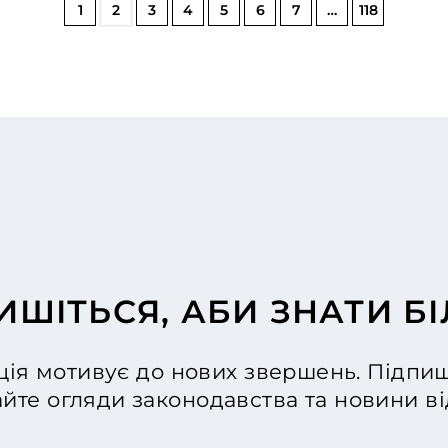
1
2
3
4
5
6
7
…
118
ИШІТЬСЯ, АБИ ЗНАТИ Б
ія мотивує до нових звершень. Підпиш
йте огляди законодавства та новини 