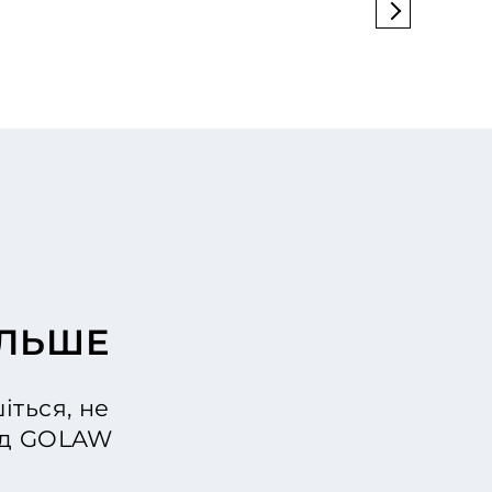
ІЛЬШЕ
іться, не
від GOLAW