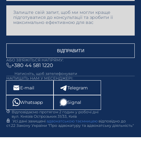
ВІДПРАВИТИ
АБО ЗВ'ЯЖІТЬСЯ НАПРЯМУ:
+380 44 581 1220
Натисніть, щоб зателефонувати
НАПИШІТЬ НАМ У МЕСЕНДЖЕРІ:
E-mail
Telegram
Whatsapp
Signal
Відповідаємо протягом 2 годин у робочі дні
вул. Князів Острозьких 31/33, Київ
Усі дані захищені
адвокатською таємницею
відповідно до
ст.22 Закону України "Про адвокатуру та адвокатську діяльність"