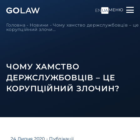
МЕНЮ
EN
UA
Головна
-
Новини
-
Чому хамство держслужбовців – це
корупційний злочи...
ЧОМУ ХАМСТВО
ДЕРЖСЛУЖБОВЦІВ – ЦЕ
КОРУПЦІЙНИЙ ЗЛОЧИН?
24 Липня 2020
- Публікації