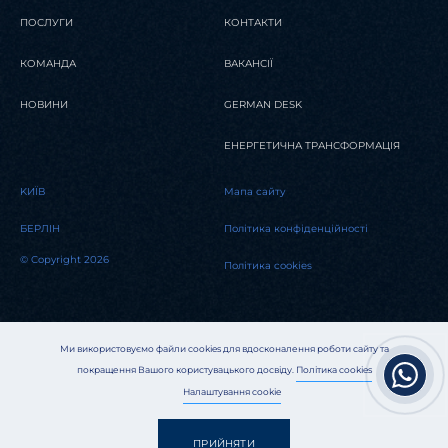
ПОСЛУГИ
КОНТАКТИ
КОМАНДА
ВАКАНСІЇ
НОВИНИ
GERMAN DESK
ЕНЕРГЕТИЧНА ТРАНСФОРМАЦІЯ
KИЇВ
Мапа сайту
БЕРЛІН
Політика конфіденційності
© Copyright 2026
Політика cookies
Ми використовуємо файли cookies для вдосконалення роботи сайту та
покращення Вашого користувацького досвіду.
Політика cookies
Налаштування cookie
ПРИЙНЯТИ