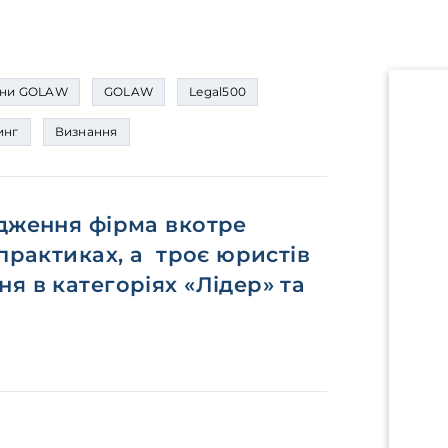
ни GOLAW
GOLAW
Legal500
инг
Визнання
ідження фірма вкотре
 практиках, а троє юристів
я в категоріях «Лідер» та