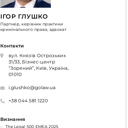
ІГОР ГЛУШКО
Партнер, керівник практики
кримінального права, адвокат
Контакти
вул. Князів Острозьких
31/33, Бізнес-центр
“Зоряний”, Київ, Україна,
01010
i.glushko@golaw.ua
+38 044 581 1220
Визнання
The Legal 500 EMEA 2025