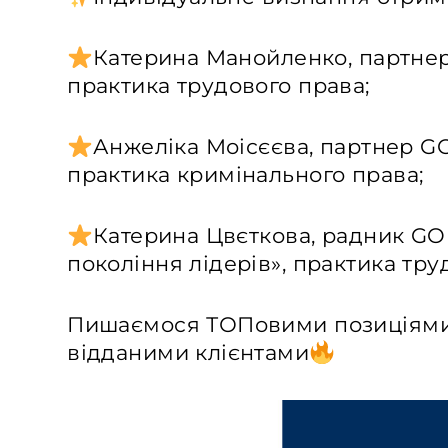
Катерина Манойленко, партнер
практика трудового права;
Анжеліка Моісєєва, партнер GO
практика кримінального права;
Катерина Цвєткова, радник GO
покоління лідерів», практика тру
Пишаємося ТОПовими позиціями
відданими клієнтами