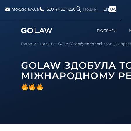
Пошук
info@golaw.ua
+380 44 581 1220
EN
UA
ПОСЛУГИ
Головна
-
Новини
-
GOLAW здобула топові позиції у прес
GOLAW ЗДОБУЛА ТО
МІЖНАРОДНОМУ РЕЙ