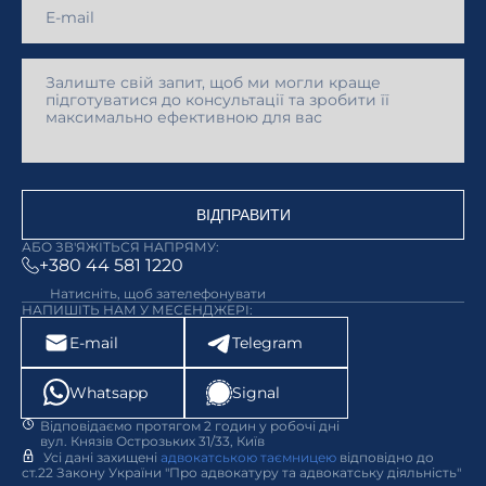
ВІДПРАВИТИ
АБО ЗВ'ЯЖІТЬСЯ НАПРЯМУ:
+380 44 581 1220
Натисніть, щоб зателефонувати
НАПИШІТЬ НАМ У МЕСЕНДЖЕРІ:
E-mail
Telegram
Whatsapp
Signal
Відповідаємо протягом 2 годин у робочі дні
вул. Князів Острозьких 31/33, Київ
Усі дані захищені
адвокатською таємницею
відповідно до
ст.22 Закону України "Про адвокатуру та адвокатську діяльність"