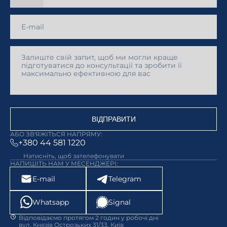
ВІДПРАВИТИ
АБО ЗВ'ЯЖІТЬСЯ НАПРЯМУ:
+380 44 581 1220
Натисніть, щоб зателефонувати
НАПИШІТЬ НАМ У МЕСЕНДЖЕРІ:
E-mail
Telegram
Whatsapp
Signal
Відповідаємо протягом 2 годин у робочі дні
вул. Князів Острозьких 31/33, Київ