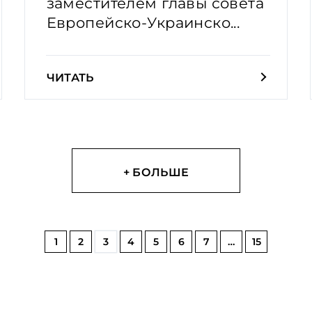
заместителем главы совета
Европейско-Украинско...
ЧИТАТЬ
+ БОЛЬШЕ
1
2
3
4
5
6
7
…
15