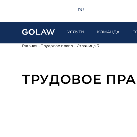
Поиск
+380 44 581 1220
EN
RU
UA
УСЛУГИ
КОМАНДА
С
Главная
-
Трудовое право
-
Страница 3
ТРУДОВОЕ ПР