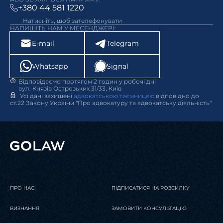
+380 44 581 1220
Натисніть, щоб зателефонувати
НАПИШІТЬ НАМ У МЕСЕНДЖЕРІ:
E-mail
Telegram
Whatsapp
Signal
Відповідаємо протягом 2 годин у робочі дні
вул. Князів Острозьких 31/33, Київ
Усі дані захищені
адвокатською таємницею
відповідно до
ст.22 Закону України "Про адвокатуру та адвокатську діяльність"
ПРО НАС
ПІДПИСАТИСЯ НА РОЗСИЛКУ
ВИЗНАННЯ
ЗАМОВИТИ КОНСУЛЬТАЦІЮ