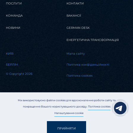
ПОСЛУГИ
КОНТАКТИ
КОМАНДА
ВАКАНСІЇ
НОВИНИ
GERMAN DESK
ЕНЕРГЕТИЧНА ТРАНСФОРМАЦІЯ
KИЇВ
Мапа сайту
БЕРЛІН
Політика конфіденційності
© Copyright 2026
Політика cookies
Ми використовуємо файли cookies для вдосконалення роботи сайту та
покращення Вашого користувацького досвіду.
Політика cookies
Налаштування cookie
ПРИЙНЯТИ