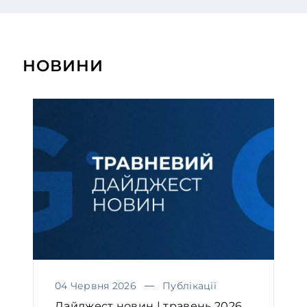
стягнення заборгованості в
Україні. Адвокати GOLAW
дотримуються бізнес-
НОВИНИ
орієнтованого підходу та завжди
обирають виграшну стратегію, що
допомогло нашій компанії
ефективно вирішити всі питання.
Саме завдяки такому підходу, банк,
який є нашим клієнтом, звернув
стягнення на заставне майно, яке
було майже юридично втрачене
через ряд незаконних дій
боржника, та знаходиться на
завершальному етапі повернення
значної суми заборгованості.
04 Червня 2026
Публікації
Дайджест новин | травень 2026