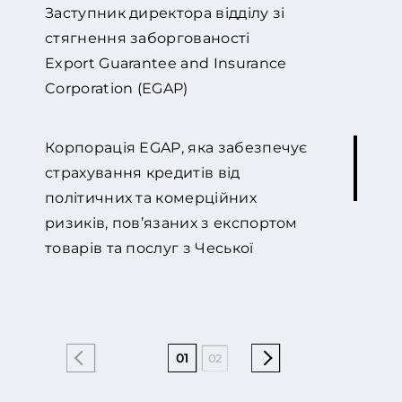
Заступник директора відділу зі
стягнення заборгованості
Export Guarantee and Insurance
Corporation (EGAP)
Корпорація EGAP, яка забезпечує
страхування кредитів від
політичних та комерційних
ризиків, пов’язаних з експортом
товарів та послуг з Чеської
Республіки, співпрацює з GOLAW
протягом довгого часу. З 2015 року
ми співпрацюємо дуже інтенсивно
та дійсно цінуємо прогресивний
01
02
04
05
06
07
підхід фірми до вирішення
складних юридичних питань щодо