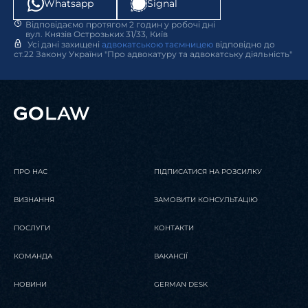
Whatsapp
Signal
07 Травня 2026
Публікації
Відповідаємо протягом 2 годин у робочі дні
Дайджест новин | квітень 2026
вул. Князів Острозьких 31/33, Київ
Усі дані захищені
адвокатською таємницею
відповідно до
29 Січня 2025
24 Березня 2026
Energy Alert
Юридичні
ст.22 Закону України "Про адвокатуру та адвокатську діяльність"
Дайджест
новини
Енергетичний потенціал
GOLAW визнана провідною
ЧИТАТИ
України та роль юридичного
фірмою Європи за версією
супроводу в розвитку галузі
Chambers & Partners￼
ПРО НАС
ПІДПИСАТИСЯ НА РОЗСИЛКУ
ЧИТАТИ
ЧИТАТИ
ВИЗНАННЯ
ЗАМОВИТИ КОНСУЛЬТАЦІЮ
ПОСЛУГИ
КОНТАКТИ
КОМАНДА
ВАКАНСІЇ
НОВИНИ
GERMAN DESK