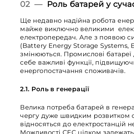
02 —
Роль батарей у суча
Ще недавно надійна робота енер
майже виключно великими елект
електропередач. Але з появою с
(Battery Energy Storage Systems,
змінюються. Промислові батареї 
себе важливі функції, підвищуючи
енергопостачання споживачів.
2.1. Роль в генерації
Велика потреба батарей в генер
чергу дуже швидким розвитком с
відносяться до електростанцій н
Можливості СЕС цілком залежать 