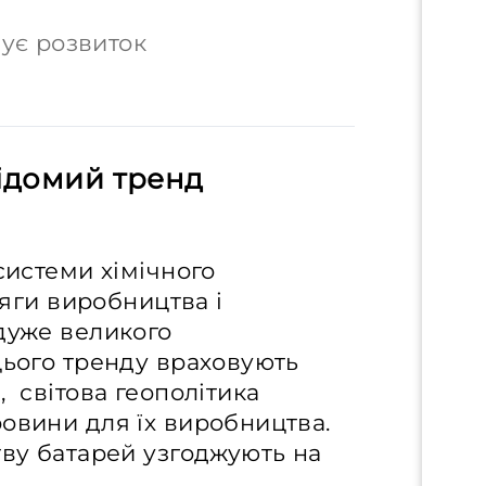
мує розвиток
відомий тренд
системи хімічного
бсяги виробництва і
дуже великого
цього тренду враховують
, світова геополітика
овини для їх виробництва.
тву батарей узгоджують на