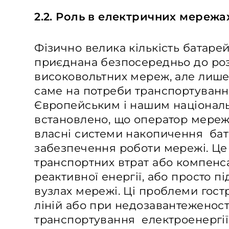
2.2. Роль в електричних мережа
Фізично велика кількість батаре
приєднана безпосередньо до ро
високовольтних мереж, але лише
саме на потреби транспортування
Європейським і нашим націонал
встановлено, що оператор мере
власні системи накопичення бат
забезпечення роботи мережі. Це
транспортних втрат або компенс
реактивної енергії, або просто п
вузлах мережі. Ці проблеми гост
ліній або при недозавантеженості
транспортування електроенергії