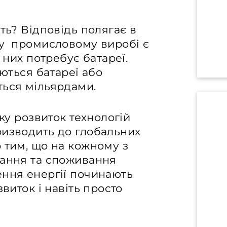
ть? Відповідь полягає в
му промисловому виробі є
 них потребує батареї.
уються батареї або
ться мільярдами.
яку розвиток технологій
ризводить до глобальних
 тим, що на кожному з
вання та споживання
ення енергії починають
виток і навіть просто