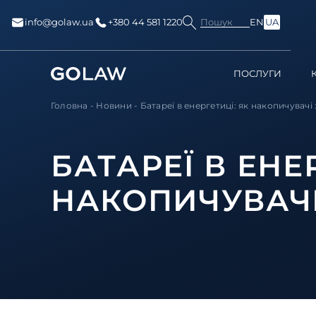
Пошук
info@golaw.ua
+380 44 581 1220
EN
UA
ПОСЛУГИ
Головна
-
Новини
-
Батареї в енергетиці: як накопичувачі 
БАТАРЕЇ В ЕНЕ
НАКОПИЧУВАЧ