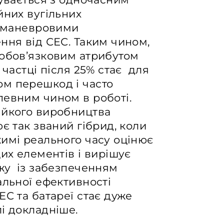
йних вугільних
и маневровими
ння від СЕС. Таким чином,
 обов’язковим атрибутом
 частці після 25% стає для
м перешкод і часто
певним чином в роботі.
ійкого виробництва
є так званий гібрид, коли
имі реального часу оцінює
цих елементів і вирішує
ежу із забезпеченням
альної ефективності
ЕС та батареї стає дуже
лі докладніше.