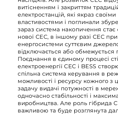
витісненням і закриттям традиці
електростанцій, які якраз своїм
властивостями і поглинали збуре
зараз система накопичення стає
нової СЕС, в іншому разі СЕС при
енергосистеми суттєвим джерело
відключається або обмежується 
Поєднання в єдиному процесі ст
електроенергії СЕС і BESS створю
спільна система керування в реж
можливості і ресурсу кожного з 
задачу видачі потужності в мер
одночасно стабільності і максим
виробництва. Але роль гібрида С
важливою та буде розглянута да