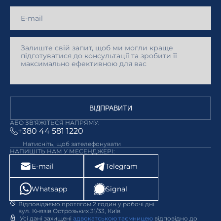
ВІДПРАВИТИ
АБО ЗВ'ЯЖІТЬСЯ НАПРЯМУ:
+380 44 581 1220
Натисніть, щоб зателефонувати
НАПИШІТЬ НАМ У МЕСЕНДЖЕРІ:
E-mail
Telegram
Whatsapp
Signal
Відповідаємо протягом 2 годин у робочі дні
вул. Князів Острозьких 31/33, Київ
Усі дані захищені
адвокатською таємницею
відповідно до