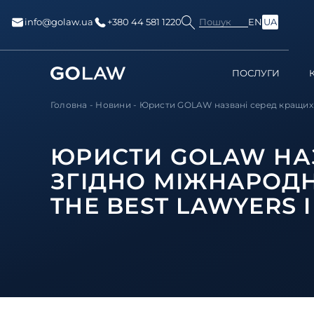
Пошук
info@golaw.ua
+380 44 581 1220
EN
UA
ПОСЛУГИ
Головна
-
Новини
-
Юристи GOLAW названі серед кращих в 
ЮРИСТИ GOLAW НАЗ
ЗГІДНО МІЖНАРОД
THE BEST LAWYERS 