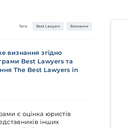
Теги
Best Lawyers
Визнання
е визнання згідно
грами Best Lawyers та
ня The Best Lawyers in
рами є оцінка юристів
едставників інших