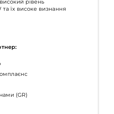
високий рівень
та їх високе визнання
ртнер:
о
комплаєнс
нами (GR)