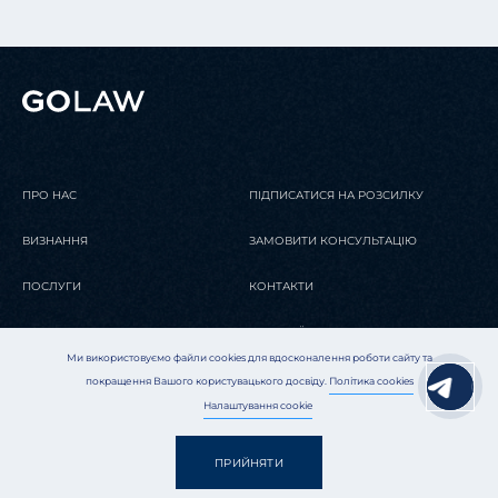
ПРО НАС
ПІДПИСАТИСЯ НА РОЗСИЛКУ
ВИЗНАННЯ
ЗАМОВИТИ КОНСУЛЬТАЦІЮ
ПОСЛУГИ
КОНТАКТИ
КОМАНДА
ВАКАНСІЇ
Ми використовуємо файли cookies для вдосконалення роботи сайту та
НОВИНИ
GERMAN DESK
покращення Вашого користувацького досвіду.
Політика cookies
Налаштування cookie
ЕНЕРГЕТИЧНА ТРАНСФОРМАЦІЯ
ПРИЙНЯТИ
KИЇВ
Мапа сайту