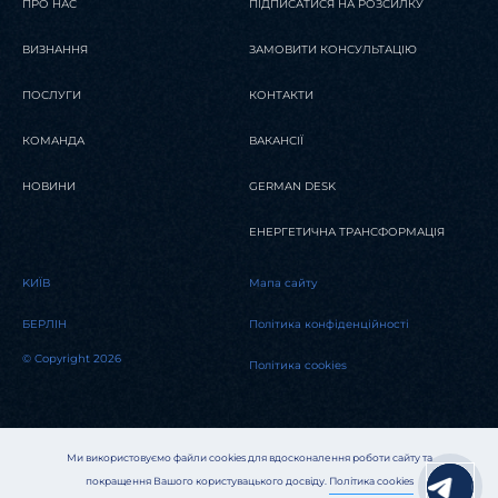
ПРО НАС
ПІДПИСАТИСЯ НА РОЗСИЛКУ
ВИЗНАННЯ
ЗАМОВИТИ КОНСУЛЬТАЦІЮ
ПОСЛУГИ
КОНТАКТИ
КОМАНДА
ВАКАНСІЇ
НОВИНИ
GERMAN DESK
ЕНЕРГЕТИЧНА ТРАНСФОРМАЦІЯ
KИЇВ
Мапа сайту
БЕРЛІН
Політика конфіденційності
© Copyright 2026
Політика cookies
Ми використовуємо файли cookies для вдосконалення роботи сайту та
покращення Вашого користувацького досвіду.
Політика cookies