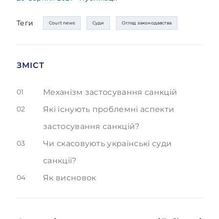
Теги
Court news
Суди
Огляд законодавства
ЗМІСТ
01
Механізм застосування санкцій
02
Які існують проблемні аспекти
застосування санкцій?
03
Чи скасовують українські суди
санкції?
04
Як висновок