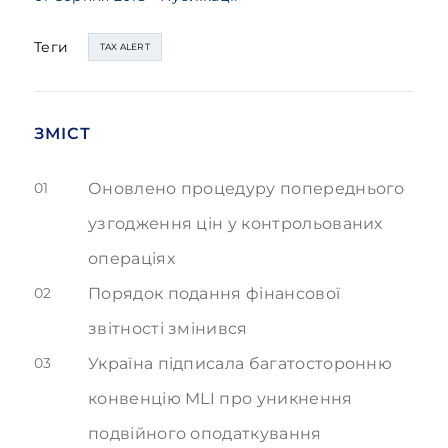
Теги
TAX ALERT
ЗМІСТ
01
Оновлено процедуру попереднього
узгодження цін у контрольованих
операціях
02
Порядок подання фінансової
звітності змінився
03
Україна підписала багатосторонню
конвенцію MLI про уникнення
подвійного оподаткування