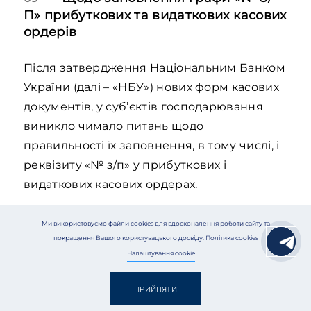
П» прибуткових та видаткових касових
ордерів
Після затвердження Національним Банком
України (далі – «НБУ») нових форм касових
документів, у суб’єктів господарювання
виникло чимало питань щодо
правильності їх заповнення, в тому числі, і
реквізиту «№ з/п» у прибуткових і
видаткових касових ордерах.
У червні 2018 року НБУ (лист від 14.06.2018
Ми використовуємо файли cookies для вдосконалення роботи сайту та
покращення Вашого користувацького досвіду.
Політика cookies
року № 50-0007/32822) та ДФС (лист від
Налаштування cookie
15.06.2018 року № 20639/6/99-99-14-05-01-15),
надали роз’яснення, згідно яких у реквізиті
ПРИЙНЯТИ
«№ з/п» прибуткового та видаткового