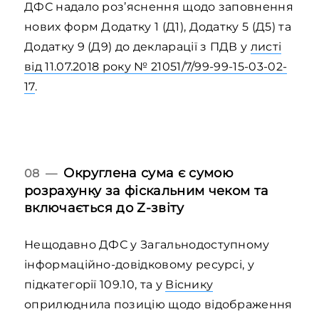
ДФС надало роз’яснення щодо заповнення
нових форм Додатку 1 (Д1), Додатку 5 (Д5) та
Додатку 9 (Д9) до декларації з ПДВ у
листі
від 11.07.2018 року № 21051/7/99-99-15-03-02-
17
.
Округлена сума є сумою
08 —
розрахунку за фіскальним чеком та
включається до Z-звіту
Нещодавно ДФС у Загальнодоступному
інформаційно-довідковому ресурсі, у
підкатегорії 109.10, та у
Віснику
оприлюднила позицію щодо відображення