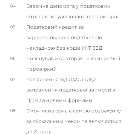
04
Взаємна допомога у податкових
справах: актуалізовано перелік країн
05
Податковий кредит за
зареєстрованою податковою
накладною без кодів УКТ ЗЕД
06
Чи існував мораторій на камеральні
перевірки?
07
Роз’яснення від ДФС щодо
заповнення податкової звітності з
ПДВ за новими формами
08
Округлена сума є сумою розрахунку
за фіскальним чеком та включається
до Z-звіту