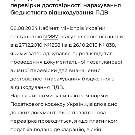
перевірки достовірності нарахування
бюджетного відшкодування ПДВ
06.08.2024 Кабінет Міністрів України
постановою
№887
скасував свої постанови
від 27.12.2010
№1238
і від 26.10.2016
№ 838
,
якими затверджувався перелік підстав
проведення документальної позапланової
виїзної перевірки для визначення
достовірності нарахування бюджетного
відшкодування ПДВ.
Наразі чинними залишаються норми
Податкового кодексу України, відповідно
до яких документальна позапланова
перевірка проводиться, якщо платником
податків подано декларацію, в якій