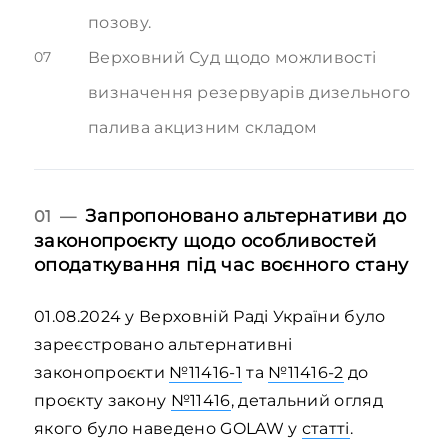
позову.
07
Верховний Суд щодо можливості
визначення резервуарів дизельного
палива акцизним складом
Запропоновано альтернативи до
01 —
законопроєкту щодо особливостей
оподаткування під час воєнного стану
01.08.2024 у Верховній Раді України було
зареєстровано альтернативні
законопроєкти
№11416-1
та
№11416-2
до
проєкту закону
№11416
, детальний огляд
якого було наведено GOLAW у
статті
.