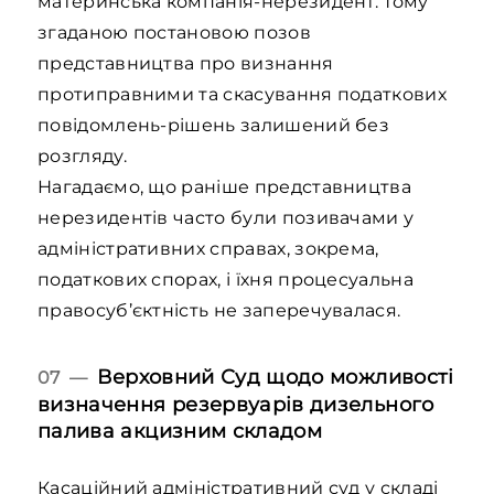
материнська компанія-нерезидент. Тому
згаданою постановою позов
представництва про визнання
протиправними та скасування податкових
повідомлень-рішень залишений без
розгляду.
Нагадаємо, що раніше представництва
нерезидентів часто були позивачами у
адміністративних справах, зокрема,
податкових спорах, і їхня процесуальна
правосуб’єктність не заперечувалася.
Верховний Суд щодо можливості
07 —
визначення резервуарів дизельного
палива акцизним складом
Касаційний адміністративний суд у складі