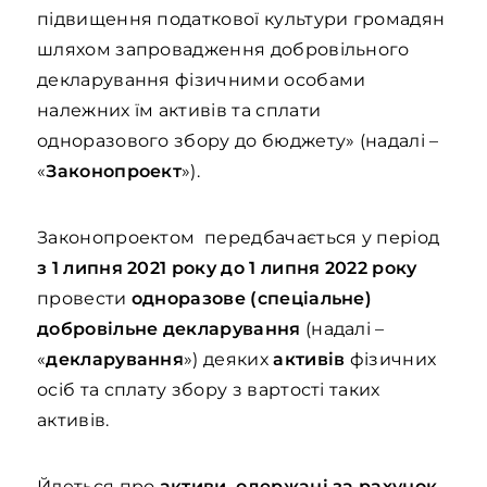
підвищення податкової культури громадян
шляхом запровадження добровільного
декларування фізичними особами
належних їм активів та сплати
одноразового збору до бюджету» (надалі –
«
Законопроект
»).
Законопроектом передбачається у період
з 1 липня 2021 року до 1 липня 2022 року
провести
одноразове (спеціальне)
добровільне декларування
(надалі –
«
декларування
») деяких
активів
фізичних
осіб та сплату збору з вартості таких
активів.
Йдеться про
активи, одержані за рахунок