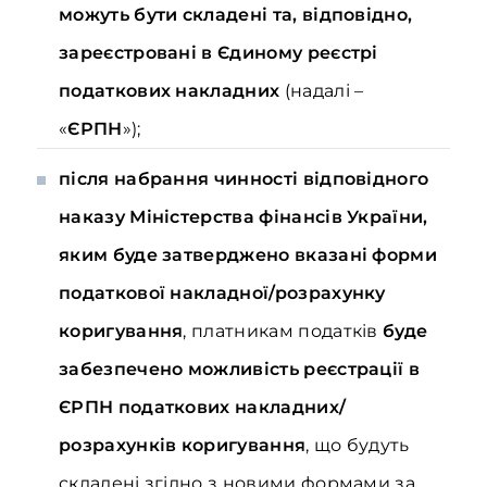
можуть бути складені та, відповідно,
зареєстровані в Єдиному реєстрі
податкових накладних
(надалі –
«
ЄРПН
»);
після набрання чинності відповідного
наказу Міністерства фінансів України,
яким буде затверджено вказані форми
податкової накладної/розрахунку
коригування
, платникам податків
буде
забезпечено можливість реєстрації в
ЄРПН податкових накладних/
розрахунків коригування
, що будуть
складені згідно з новими формами за