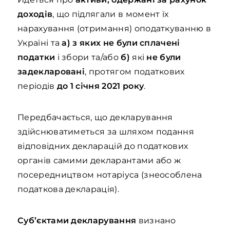
доходів
, що підлягали в момент їх
нарахування (отримання) оподаткуванню в
Україні та
а) з яких не були сплачені
податки
і збори та/або
б)
які
не були
задекларовані
, протягом податкових
періодів
до 1 січня 2021 року
.
Передбачається, що декларування
здійснюватиметься за шляхом подання
відповідних декларацій до податкових
органів самими декларантами або ж
посередництвом нотаріуса (знеособлена
податкова декларація).
Суб’єктами декларування
визнано