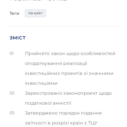
Теги
TAX ALERT
ЗМІСТ
01
Прийнято закон щодо особливостей
оподаткування реалізації
інвестиційних проектів зі значними
інвестиціями
02
Зареєстровано законопроект щодо
податкової амністії
03
Затверджено порядок подання
звітності в розрізі країн з ТЦ
У