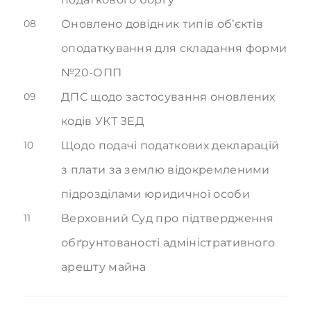
08
Оновлено довідник типів об’єктів
оподаткування для складання форми
№20-ОПП
09
ДПС щодо застосування оновлених
кодів УКТ ЗЕД
10
Щодо подачі податкових декларацій
з плати за землю відокремленими
підрозділами юридичної особи
11
Верховний Суд про підтвердження
обґрунтованості адміністративного
арешту майна