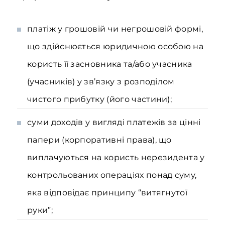
платіж у грошовій чи негрошовій формі,
що здійснюється юридичною особою на
користь її засновника та/або учасника
(учасників) у зв’язку з розподілом
чистого прибутку (його частини);
суми доходів у вигляді платежів за цінні
папери (корпоративні права), що
виплачуються на користь нерезидента у
контрольованих операціях понад суму,
яка відповідає принципу “витягнутої
руки”;