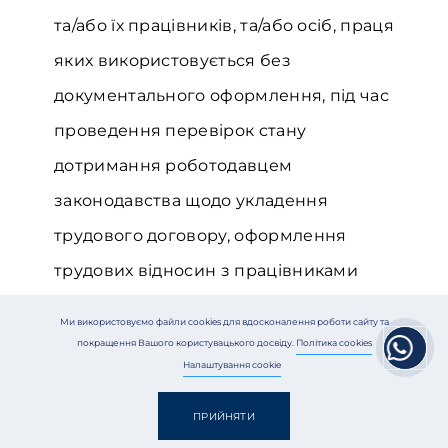
та/або їх працівників, та/або осіб, праця
яких використовується без
документального оформлення, під час
проведення перевірок стану
дотримання роботодавцем
законодавства щодо укладення
трудового договору, оформлення
трудових відносин з працівниками
(найманими особами), дотримання
Ми використовуємо файли cookies для вдосконалення роботи сайту та
податковим агентом податкового
покращення Вашого користувацького досвіду.
Політика cookies
Налаштування cookie
законодавства щодо оподаткування
виплаченої (нарахованої) найманим
ПРИЙНЯТИ
особам (зокрема без документального