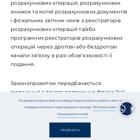
розрахункових операцій, розрахункових
книжок та копій розрахункових документів
і фіскальних звітних чеків з реєстраторів
розрахункових операцій та/або
програмних реєстраторів розрахункових
операцій через дротові або бездротові
канали зв’язку в разі обов’язковості її
подання.
Законопроектом передбачається
вилучення з такого положення фрази “та/
або програмних реєстраторах
Ми використовуємо файли cookies для вдосконалення роботи сайту та
покращення Вашого користувацького досвіду.
Політика cookies
розрахункових операцій”.
Налаштування cookie
ПРИЙНЯТИ