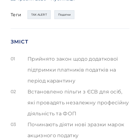
Теги
TAX ALERT
Податки
ЗМІСТ
01
Прийнято закон щодо додаткової
підтримки платників податків на
період карантину
02
Встановлено пільги з ЄСВ для осіб,
які провадять незалежну професійну
діяльність та ФОП
03
Починають діяти нові зразки марок
акцизного податку