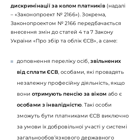
дискримінації за колом платників
(надалі
– «Законопроект № 2166»). Зокрема,
Законопроектом № 2166 передбачається
внесення змін до статей 4 та 7 Закону
України «Про збір та облік ЄСВ», а саме:
доповнення переліку осіб,
звільнених
від сплати ЄСВ
, особами, які провадять
незалежну професійну діяльність, якщо
вони
отримують пенсію за віком
або є
особами з інвалідністю
. Такі особи
зможуть бути платниками ЄСВ виключно
за умови їх добровільної участі у системі
загальнообов’язкового державного