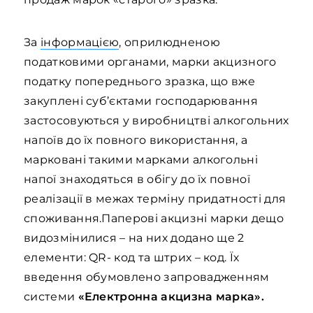
За
інформацією
, оприлюдненою
податковими органами, марки акцизного
податку попереднього зразка, що вже
закуплені суб’єктами господарювання
застосовуються у виробництві алкогольних
напоїв до їх повного використання, а
марковані такими марками алкогольні
напої знаходяться в обігу до їх повної
реалізації в межах терміну придатності для
споживання.Паперові акцизні марки дещо
видозмінилися – на них додано ще 2
елементи: QR- код та штрих – код. Їх
введення обумовлено запровадженням
системи
«Електронна акцизна марка».