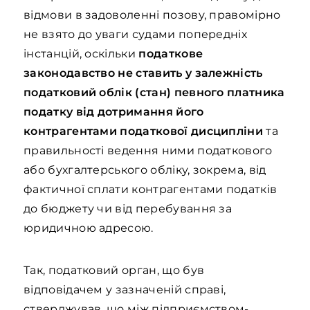
відмови в задоволенні позову, правомірно
не взято до уваги судами попередніх
інстанцій, оскільки
податкове
законодавство не ставить у залежність
податковий облік (стан) певного платника
податку від дотримання його
контрагентами податкової дисципліни
та
правильності ведення ними податкового
або бухгалтерського обліку, зокрема, від
фактичної сплати контрагентами податків
до бюджету чи від перебування за
юридичною адресою.
Так, податковий орган, що був
відповідачем у зазначеній справі,
стверджував, що між підприємством-