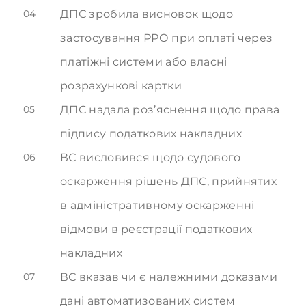
04
ДПС зробила висновок щодо
застосування РРО при оплаті через
платіжні системи або власні
розрахункові картки
05
ДПС надала роз’яснення щодо права
підпису податкових накладних
06
ВС висловився щодо судового
оскарження рішень ДПС, прийнятих
в адміністративному оскарженні
відмови в реєстрації податкових
накладних
07
ВС вказав чи є належними доказами
дані автоматизованих систем