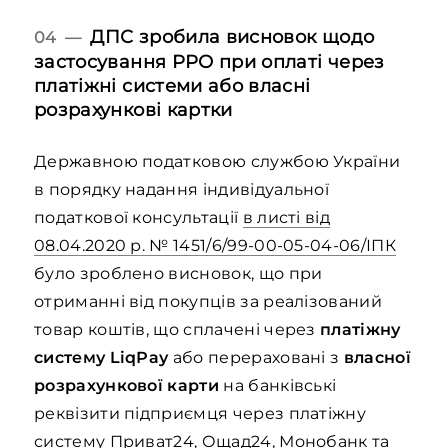
ДПС зробила висновок щодо
04 —
застосування РРО при оплаті через
платіжні системи або власні
розрахункові картки
Державною податковою службою України
в порядку надання індивідуальної
податкової консультації
в листі від
08.04.2020 р. № 1451/6/99-00-05-04-06/ІПК
було зроблено висновок, що при
отриманні від покупців за реалізований
товар коштів, що сплачені через
платіжну
систему LiqРау
або перераховані з
власної
розрахункової карти
на банківські
реквізити підприємця через платіжну
систему Приват24, Ощад24, Монобанк та