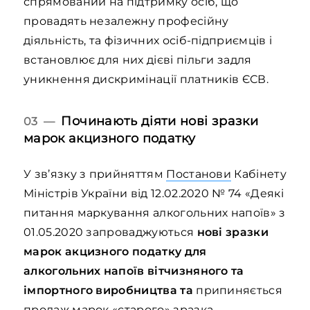
спрямований на підтримку осіб, що
провадять незалежну професійну
діяльність, та фізичних осіб-підприємців і
встановлює для них дієві пільги задля
уникнення дискримінації платників ЄСВ.
Починають діяти нові зразки
03 —
марок акцизного податку
У зв’язку з прийняттям
Постанови
Кабінету
Міністрів України від 12.02.2020 № 74 «Деякі
питання маркування алкогольних напоїв» з
01.05.2020 запроваджуються
нові зразки
марок акцизного податку для
алкогольних напоїв вітчизняного та
імпортного виробництва та
припиняється
продаж марок «старого» зразка.