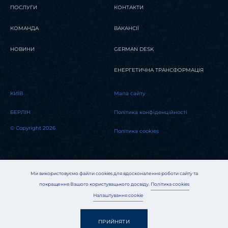
ПОСЛУГИ
КОНТАКТИ
КОМАНДА
ВАКАНСІЇ
НОВИНИ
GERMAN DESK
ЕНЕРГЕТИЧНА ТРАНСФОРМАЦІЯ
KИЇВ
Мапа сайту
БЕРЛІН
Політика конфіденційності
© Copyright 2026
Політика cookies
Ми використовуємо файли cookies для вдосконалення роботи сайту та
покращення Вашого користувацького досвіду.
Політика cookies
Налаштування cookie
ПРИЙНЯТИ