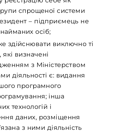
у реєстрацію себе як
 групи спрощеної системи
езидент – підприємець не
найманих осіб;
же здійснювати виключно ті
 які визначені
одженням з Міністерством
ми діяльності є: видання
ншого програмного
рограмування; інша
их технологій і
ення даних, розміщення
’язана з ними діяльність