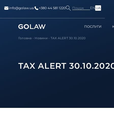
EN
Пошук
info@golaw.ua
+380 44 581 1220
UA
ПОСЛУГИ
Головна
-
Новини
-
TAX ALERT 30.10.2020
TAX ALERT 30.10.202