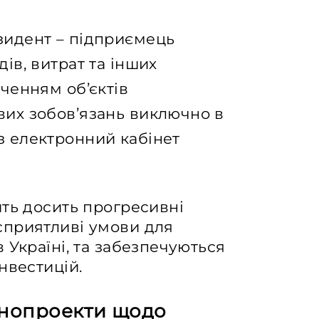
зидент – підприємець
ів, витрат та інших
аченням об’єктів
вих зобов’язань виключно в
з електронний кабінет
ить досить прогресивні
сприятливі умови для
 Україні, та забезпечуються
нвестицій.
онопроекти щодо