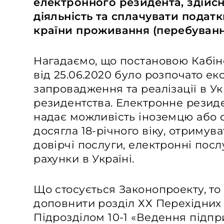
електронного резидента, здійс
діяльність та сплачувати подат
країни проживання (перебуванн
Нагадаємо, що постановою Кабіне
від 25.06.2020 було розпочато е
запровадження та реалізації в Ук
резидентства. Електронне резиде
надає можливість іноземцю або о
досягла 18-річного віку, отримув
довірчі послуги, електронні посл
рахунки в Україні.
Що стосується Законопроекту, т
доповнити розділ ХХ Перехідних
Підрозділом 10-1 «Ведення підпр