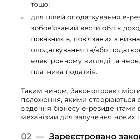
тощо;
для цілей оподаткування е-ре
зобов’язаний вести облік доход
показників, пов’язаних з визн
оподаткування та/або податко
електронному вигляді та чере
платника податків.
Таким чином, Законопроект міст
положення, якими створюються 
ведення бізнесу е-резидентами в
механізми для залучення нових і
02 —
Зареєстровано зак