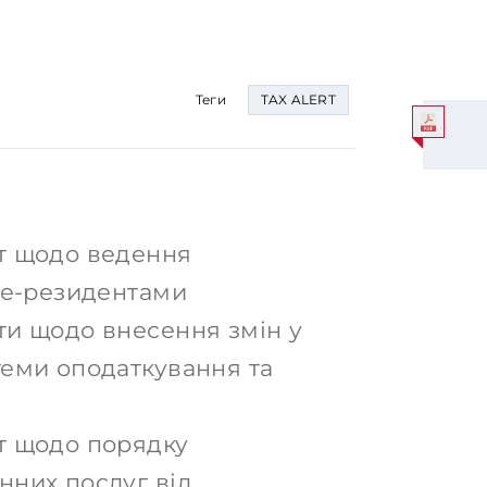
Теги
TAX ALERT
т щодо ведення
 е-резидентами
ти щодо внесення змін у
теми оподаткування та
т щодо порядку
нних послуг від