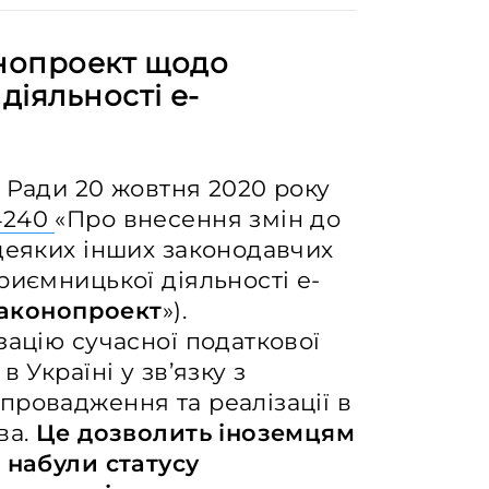
нопроект щодо
іяльності е-
 Ради 20 жовтня 2020 року
240
«Про внесення змін до
деяких інших законодавчих
риємницької діяльності е-
аконопроект
»).
зацію сучасної податкової
 Україні у зв’язку з
провадження та реалізації в
ва.
Це дозволить іноземцям
 набули статусу