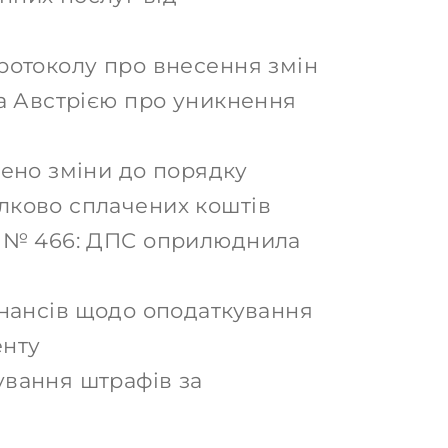
ротоколу про внесення змін
та Австрією про уникнення
сено зміни до порядку
лково сплачених коштів
у № 466: ДПС оприлюднила
інансів щодо оподаткування
енту
ування штрафів за