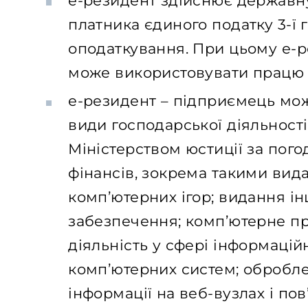
е-резидент здійснює державн
платника єдиного податку 3-ї
оподаткування. При цьому е-р
може використовувати працю 
е-резидент – підприємець мо
види господарської діяльності,
Міністерством юстиції за пог
фінансів, зокрема такими вида
комп’ютерних ігор; видання і
забезпечення; комп’ютерне п
діяльність у сфері інформаційн
комп’ютерних систем; обробл
інформації на веб-вузлах і пов