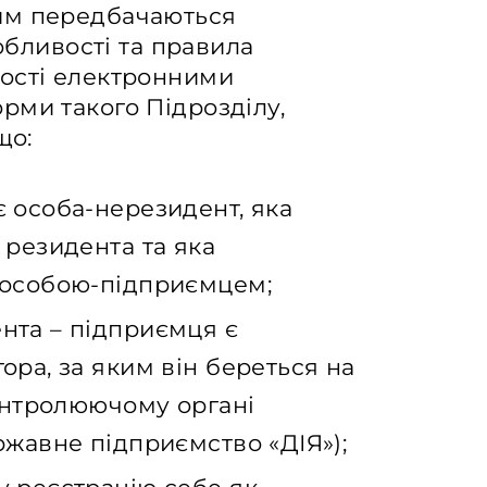
им передбачаються
собливості та правила
ості електронними
рми такого Підрозділу,
що:
 особа-нерезидент, яка
 резидента та яка
 особою-підприємцем;
нта – підприємця є
ора, за яким він береться на
контролюючому органі
ржавне підприємство «ДІЯ»);