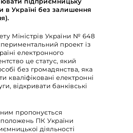
нювати підприємницьку
ки в Україні без залишення
я).
ту Міністрів України № 648
кспериментальний проект із
раїні електронного
нтство це статус, який
собі без громадянства, яка
ати кваліфіковані електронні
уги, відкривати банківські
о ним пропонується
 положень ПК України
иємницької діяльності