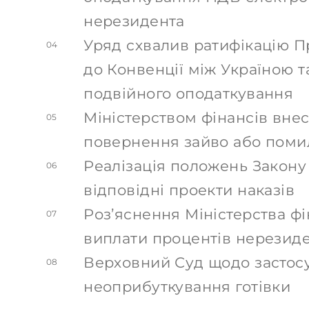
нерезидента
Уряд схвалив ратифікацію П
04
до Конвенції між Україною 
подвійного оподаткування
Міністерством фінансів вне
05
повернення зайво або поми
Реалізація положень Закон
06
відповідні проекти наказів
Роз’яснення Міністерства ф
07
виплати процентів нерезид
Верховний Суд щодо застос
08
неоприбуткування готівки