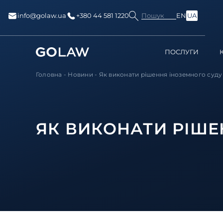
Пошук
info@golaw.ua
+380 44 581 1220
EN
UA
ПОСЛУГИ
Головна
-
Новини
-
Як виконати рішення іноземного суду 
ЯК ВИКОНАТИ РІШЕ