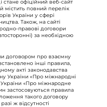
і стане офіційний веб-сайт
ий містить повний перелік
рів України у сфері
ицтва. Також, на сайті
ародно-правові договори
гатосторонні) за необхідною
оли договором про взаємну
встановлено інші правила,
дному акті законодавства
акону України «Про міжнародні
у України «Про міжнародне
ин застосовуються правила
оложення такого договору
разі ж відсутності