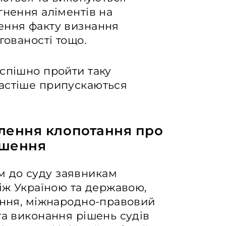
гнення аліментів на
ення факту визнання
гованості тощо.
спішно пройти таку
астіше припускаються
лення клопотання про
ішення
 до суду заявникам
між Україною та державою,
шення, міжнародно-правовий
та виконання рішень судів