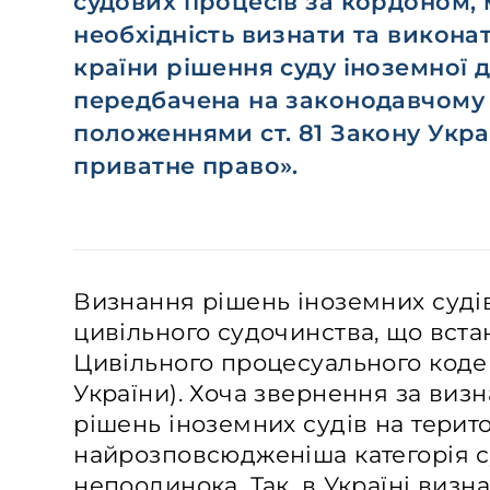
судових процесів за кордоном,
необхідність визнати та виконат
країни рішення суду іноземної 
передбачена на законодавчому 
положеннями ст. 81 Закону Укр
приватне право».
Визнання рішень іноземних суді
цивільного судочинства, що вста
Цивільного процесуального кодек
України). Хоча звернення за виз
рішень іноземних судів на терито
найрозповсюдженіша категорія с
непоодинока. Так, в Україні виз