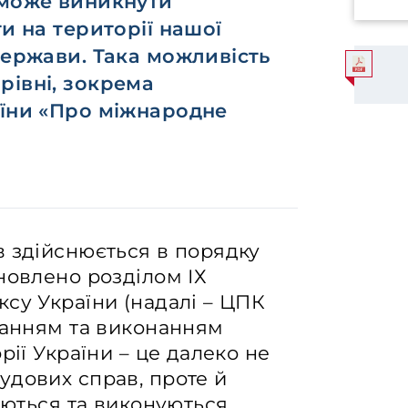
 може виникнути
и на території нашої
держави. Така можливість
рівні, зокрема
аїни «Про міжнародне
в здійснюється в порядку
новлено розділом ІХ
су України (надалі – ЦПК
нанням та виконанням
рії України – це далеко не
удових справ, проте й
наються та виконуються