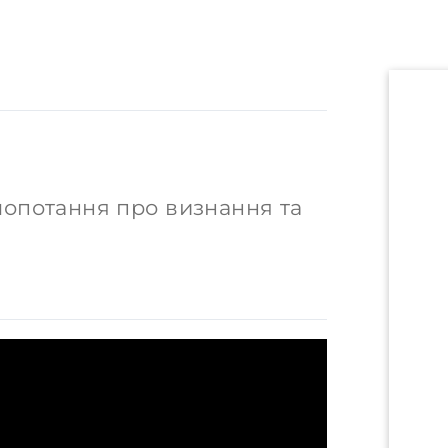
опотання про визнання та