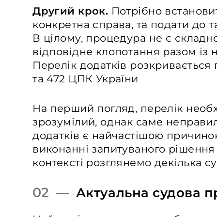
Другий крок.
Потрібно встановит
конкретна справа, та подати до т
В цілому, процедура не є складн
відповідне клопотання разом із 
Перелік додатків розкривається
та 472 ЦПК України
На перший погляд, перелік необх
зрозумілий, однак саме неправил
додатків є найчастішою причиною
виконанні запитуваного рішення 
контексті розглянемо декілька с
02 —
Актуальна судова п