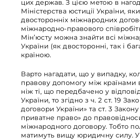
цих держав. З цією метою в нагод
Міністерства юстиції України, як
двосторонніх міжнародних догово
міжнародно-правового співробітн
Мін’юсту можна знайти всі міжн
України (як двосторонні, так і ба
країною.
Варто нагадати, що у випадку, к
правову допомогу між країнами 
ніж ті, що передбачено у відпові
України, то згідно з ч. 2 ст. 19 З
договори України» та ст. 3 Закон
приватне право» до правовіднос
міжнародного договору. Тобто п
матимуть вищу юридичну силу. У 