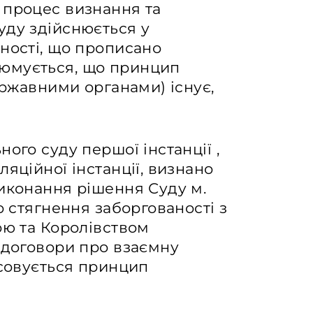
 процес визнання та
уду здійснюється у
ності, що прописано
юмується, що принцип
ержавними органами) існує,
ого суду першої інстанції ,
яційної інстанції, визнано
виконання рішення Суду м.
о стягнення заборгованості з
ою та Королівством
 договори про взаємну
осовується принцип