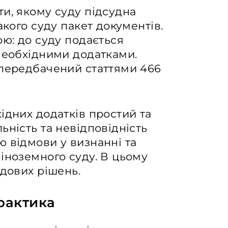
и, якому суду підсудна
акого суду пакет документів.
ою: до суду подається
необхідними додатками.
 передбачений статтями 466
ідних додатків простий та
ьність та невідповідність
 відмови у визнанні та
іноземного суду. В цьому
удових рішень.
рактика