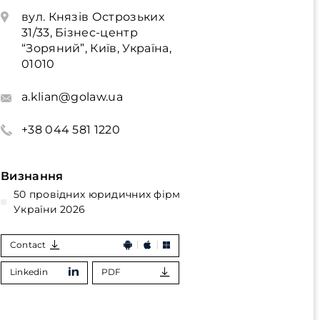
вул. Князів Острозьких
31/33, Бізнес-центр
“Зоряний”, Київ, Україна,
01010
a.klian@golaw.ua
+38 044 581 1220
Визнання
50 провідних юридичних фірм
України 2026
Contact
Linkedin
PDF