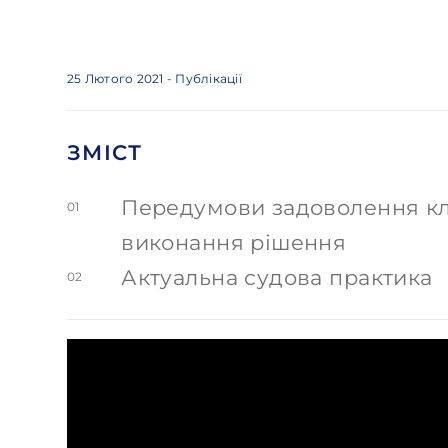
25 Лютого 2021
- Публікації
ЗМІСТ
Передумови задоволення кл
01
виконання рішення
Актуальна судова практика
02