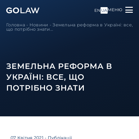
МЕНЮ
EN
UA
Головна
-
Новини
-
Земельна реформа в Україні: все,
що потрібно знати...
ЗЕМЕЛЬНА РЕФОРМА В
УКРАЇНІ: ВСЕ, ЩО
ПОТРІБНО ЗНАТИ
07 Квітня 2021
- Публікації