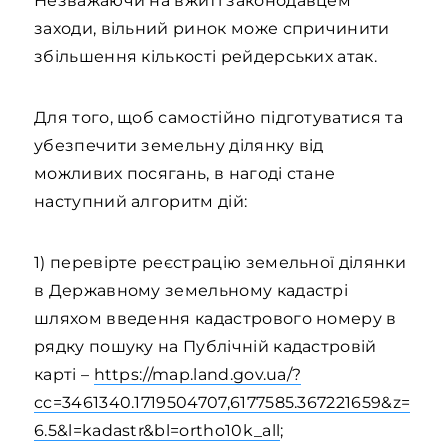
Незважаючи на вжиті законодавцем
заходи, вільний ринок може спричинити
збільшення кількості рейдерських атак.
Для того, щоб самостійно підготуватися та
убезпечити земельну ділянку від
можливих посягань, в нагоді стане
наступний алгоритм дій:
1) перевірте реєстрацію земельної ділянки
в Державному земельному кадастрі
шляхом введення кадастрового номеру в
рядку пошуку на Публічній кадастровій
карті –
https://map.land.gov.ua/?
cc=3461340.1719504707,6177585.367221659&z=
6.5&l=kadastr&bl=ortho10k_all
;