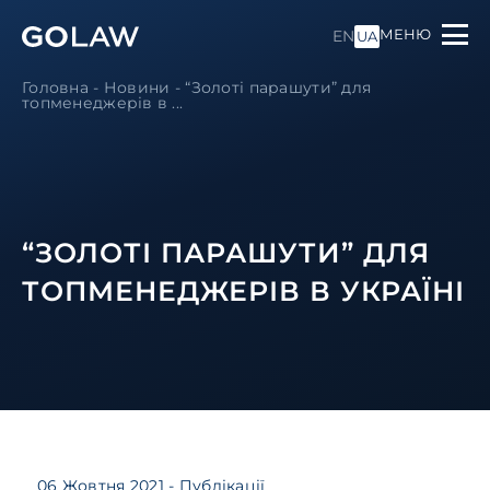
МЕНЮ
EN
UA
Головна
-
Новини
-
“Золоті парашути” для
топменеджерів в ...
“ЗОЛОТІ ПАРАШУТИ” ДЛЯ
ТОПМЕНЕДЖЕРІВ В УКРАЇНІ
06 Жовтня 2021
- Публікації