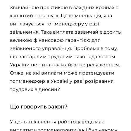
Звичайною практикою в західних країнах є
«золотий парашут». Це компенсація, яка
виплачується топменеджеру у разі
звільнення. Така виплата зазвичай є досить
великою фінансовою гарантією для
звільненого управлінця. Проблема в тому,
що застарілим трудовим законодавством
України це питання майже не регулюється.
Отже, на які виплати може претендувати
топменеджер в Україні у разі розірвання
трудових відносин?
Що говорить закон?
У день звільнення роботодавець має
виплатити топменеджеру (як і будь-якому