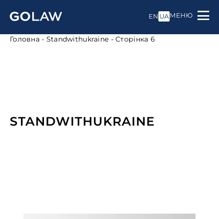
МЕНЮ
EN
UA
Головна
-
Standwithukraine
-
Сторінка 6
STANDWITHUKRAINE