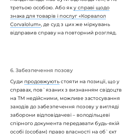
третьою особою. Або як
у справі щодо
знака для товарів і послуг «Корвалол
Corvalolum»
, де суд з цих же міркувань
відправив справу на повторний розгляд.
6. Забезпечення позову
Суди
продовжують
стояти на позиції, що у
справах, пов`язаних з визнанням свідоцтв
на ТМ недійсними, можливе застосування
заходів до забезпечення позову у вигляді
заборони відповідачеві – володільцеві
спірного документа передавати будь-якій
особі (особам) право власності на об`єкт