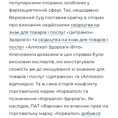
популярними спорами, особливо у
фармацевтичній сфері. Так, нещодавно
Верховний Суд поставив крапку в спорах
про визнання недійсними
свідоцтва на
знак для товарів і послуг
«Цитрамон-
Здоров’я» та
свідоцтва на знак для товарів і
послуг
«Аллохол-Здоров’я-Фіто».
Ключовими доказами в цих справах були
висновки експертів, які констатували
схожість аж до змішування зі знаками для
товарів і послуг «Цитрамон» та «Аллохол»
відповідно. Та ж сама історія конфлікту
торговельної марки «Корвалол» та
позначення «Корвалол-Здоров’я». Як
наслідок, ПАТ «Фармак» як власник прав на
торговельну марку «Корвалол»
добився