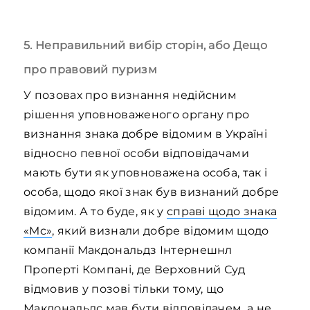
5. Неправильний вибір сторін, або Дещо
про правовий пуризм
У позовах про визнання недійсним
рішення уповноваженого органу про
визнання знака добре відомим в Україні
відносно певної особи відповідачами
мають бути як уповноважена особа, так і
особа, щодо якої знак був визнаний добре
відомим. А то буде, як у
справі щодо знака
«Mc»
, який визнали добре відомим щодо
компанії Макдональдз Інтернешнл
Проперті Компані, де Верховний Суд
відмовив у позові тільки тому, що
Макдональдс мав бути відповідачем, а не