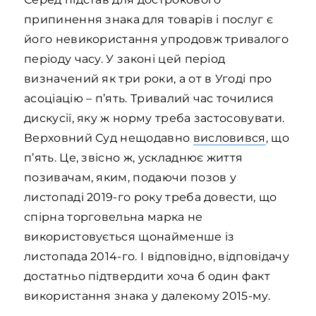
припинення знака для товарів і послуг є
його невикористання упродовж тривалого
періоду часу. У законі цей період
визначений як три роки, а от в Угоді про
асоціацію – п’ять. Тривалий час точилися
дискусії, яку ж норму треба застосовувати.
Верховний Суд нещодавно
висловився
, що
п’ять. Це, звісно ж, ускладнює життя
позивачам, яким, подаючи позов у
листопаді 2019-го року треба довести, що
спірна торговельна марка не
використовується щонайменше із
листопада 2014-го. І відповідно, відповідачу
достатньо підтвердити хоча б один факт
використання знака у далекому 2015-му.