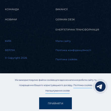
КОМАНДА
ВАКАНСІЇ
НОВИНИ
GERMAN DESK
ЕНЕРГЕТИЧНА ТРАНСФОРМАЦІЯ
KИЇВ
Мапа сайту
БЕРЛІН
Політика конфіденційності
© Copyright 2026
Політика cookies
Ми використовуємо файли cookies для вдосконалення роботи сайту та
покращення Вашого користувацького досвіду.
Політика cookies
Налаштування cookie
ПРИЙНЯТИ