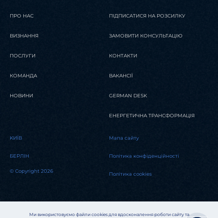
ПРО НАС
ПІДПИСАТИСЯ НА РОЗСИЛКУ
ВИЗНАННЯ
ЗАМОВИТИ КОНСУЛЬТАЦІЮ
ПОСЛУГИ
КОНТАКТИ
КОМАНДА
ВАКАНСІЇ
НОВИНИ
GERMAN DESK
ЕНЕРГЕТИЧНА ТРАНСФОРМАЦІЯ
KИЇВ
Мапа сайту
БЕРЛІН
Політика конфіденційності
© Copyright 2026
Політика cookies
Ми використовуємо файли cookies для вдосконалення роботи сайту та