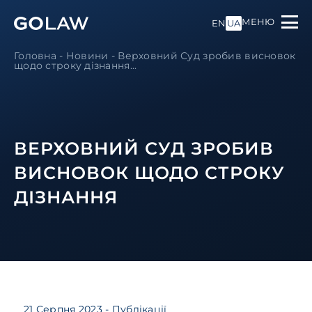
МЕНЮ
EN
UA
Головна
-
Новини
-
Верховний Суд зробив висновок
щодо строку дізнання...
ВЕРХОВНИЙ СУД ЗРОБИВ
ВИСНОВОК ЩОДО СТРОКУ
ДІЗНАННЯ
21 Серпня 2023
- Публікації