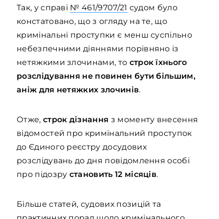
Так, у справі
№ 461/9707/21
судом було
констатовано, що з огляду на те, що
кримінальні проступки є менш суспільно
небезпечними діяннями порівняно із
нетяжкими злочинами, то
строк їхнього
розслідування не повинен бути більшим,
аніж для нетяжких злочинів
.
Отже,
строк дізнання
з моменту внесення
відомостей про кримінальний проступок
до Єдиного реєстру досудових
розслідувань до дня повідомлення особі
про підозру
становить
12 місяців
.
Більше статей, судових позицій та
практичних порад щодо кримінального